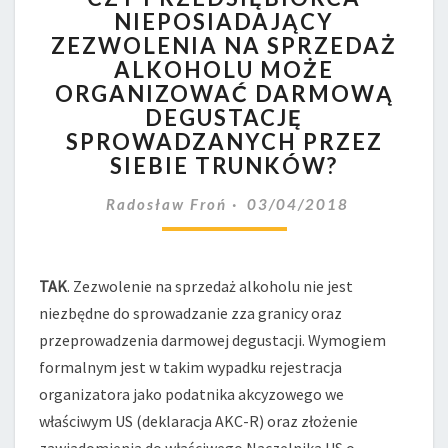
NIEPOSIADAJĄCY
NIEPOSIADAJĄCY
ZEZWOLENIA NA SPRZEDAŻ
ZEZWOLENIA
NA
ALKOHOLU MOŻE
SPRZEDAŻ
ORGANIZOWAĆ DARMOWĄ
ALKOHOLU
DEGUSTACJĘ
MOŻE
SPROWADZANYCH PRZEZ
ORGANIZOWAĆ
SIEBIE TRUNKÓW?
DARMOWĄ
DEGUSTACJĘ
Radosław Froń
03/04/2018
SPROWADZANYCH
PRZEZ
SIEBIE
TRUNKÓW?
TAK
. Zezwolenie na sprzedaż alkoholu nie jest
niezbędne do sprowadzanie zza granicy oraz
przeprowadzenia darmowej degustacji. Wymogiem
formalnym jest w takim wypadku rejestracja
organizatora jako podatnika akcyzowego we
właściwym US (deklaracja AKC-R) oraz złożenie