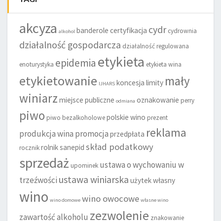
akcyza
cydr
banderole
certyfikacja
cydrownia
alkohol
działalność gospodarcza
działalność regulowana
etykieta
epidemia
enoturystyka
etykieta wina
etykietowanie
mały
koncesja
limity
IJHARS
winiarz
miejsce publiczne
oznakowanie
perry
odmiana
piwo
polskie wino
piwo bezalkoholowe
prezent
reklama
produkcja wina
promocja
przedpłata
skład podatkowy
rolnik
sanepid
rocznik
sprzedaż
ustawa o wychowaniu w
upominek
ustawa winiarska
trzeźwości
użytek własny
wino
wino owocowe
wino domowe
własne wino
zezwolenie
zawartość alkoholu
znakowanie