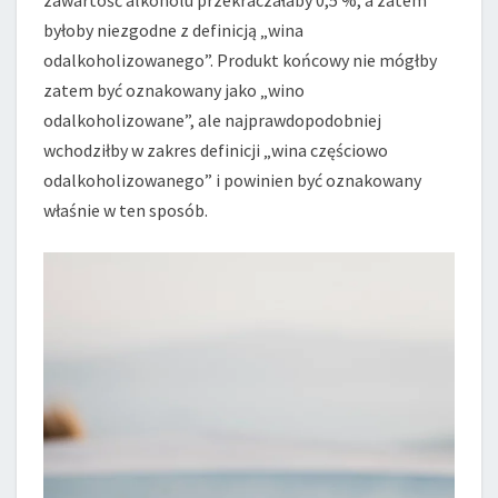
zawartość alkoholu przekraczałaby 0,5 %, a zatem
byłoby niezgodne z definicją „wina
odalkoholizowanego”. Produkt końcowy nie mógłby
zatem być oznakowany jako „wino
odalkoholizowane”, ale najprawdopodobniej
wchodziłby w zakres definicji „wina częściowo
odalkoholizowanego” i powinien być oznakowany
właśnie w ten sposób.