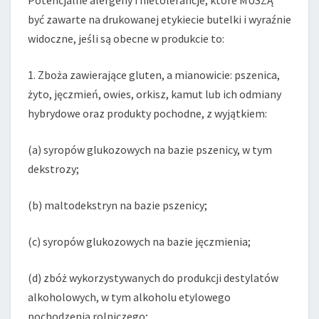
Potencjalne alergeny i nietolerancje, które MUSZĄ
DOŁĄCZONE?
być zawarte na drukowanej etykiecie butelki i wyraźnie
widoczne, jeśli są obecne w produkcie to:
1. Zboża zawierające gluten, a mianowicie: pszenica,
żyto, jęczmień, owies, orkisz, kamut lub ich odmiany
hybrydowe oraz produkty pochodne, z wyjątkiem:
(a) syropów glukozowych na bazie pszenicy, w tym
dekstrozy;
(b) maltodekstryn na bazie pszenicy;
(c) syropów glukozowych na bazie jęczmienia;
(d) zbóż wykorzystywanych do produkcji destylatów
alkoholowych, w tym alkoholu etylowego
pochodzenia rolniczego;