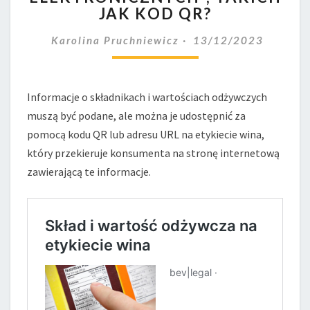
ZA
JAK KOD QR?
POMOCĄ
„ŚRODKÓW
Karolina Pruchniewicz
13/12/2023
ELEKTRONICZNYCH”,
TAKICH
JAK
Informacje o składnikach i wartościach odżywczych
KOD
QR?
muszą być podane, ale można je udostępnić za
pomocą kodu QR lub adresu URL na etykiecie wina,
który przekieruje konsumenta na stronę internetową
zawierającą te informacje.