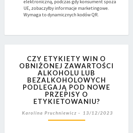
elektroniczną, podczas gdy konsument spoza
UE, zobaczyłby informacje marketingowe.
Wymaga to dynamicznych kodów QR.
CZY
CZY ETYKIETY WIN O
ETYKIETY
OBNIŻONEJ ZAWARTOŚCI
WIN
ALKOHOLU LUB
O
OBNIŻONEJ
BEZALKOHOLOWYCH
ZAWARTOŚCI
PODLEGAJĄ POD NOWE
ALKOHOLU
PRZEPISY O
LUB
ETYKIETOWANIU?
BEZALKOHOLOWYCH
PODLEGAJĄ
Karolina Pruchniewicz
13/12/2023
POD
NOWE
PRZEPISY