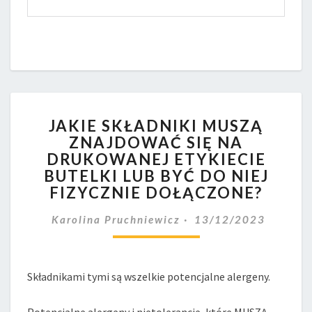
JAKIE
JAKIE SKŁADNIKI MUSZĄ
SKŁADNIKI
ZNAJDOWAĆ SIĘ NA
MUSZĄ
DRUKOWANEJ ETYKIECIE
ZNAJDOWAĆ
SIĘ
BUTELKI LUB BYĆ DO NIEJ
NA
FIZYCZNIE DOŁĄCZONE?
DRUKOWANEJ
ETYKIECIE
Karolina Pruchniewicz
13/12/2023
BUTELKI
LUB
BYĆ
Składnikami tymi są wszelkie potencjalne alergeny.
DO
NIEJ
FIZYCZNIE