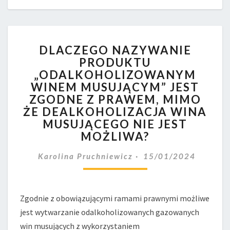
DLACZEGO
DLACZEGO NAZYWANIE
NAZYWANIE
PRODUKTU
PRODUKTU
„ODALKOHOLIZOWANYM
„ODALKOHOLIZOWANYM
WINEM
WINEM MUSUJĄCYM” JEST
MUSUJĄCYM”
ZGODNE Z PRAWEM, MIMO
JEST
ŻE DEALKOHOLIZACJA WINA
ZGODNE
MUSUJĄCEGO NIE JEST
Z PRAWEM,
MOŻLIWA?
MIMO
ŻE
Karolina Pruchniewicz
15/01/2024
DEALKOHOLIZACJA
WINA
MUSUJĄCEGO
NIE
Zgodnie z obowiązującymi ramami prawnymi możliwe
JEST
jest wytwarzanie odalkoholizowanych gazowanych
MOŻLIWA?
win musujących z wykorzystaniem