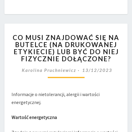
CO
CO MUSI ZNAJDOWAĆ SIĘ NA
MUSI
BUTELCE (NA DRUKOWANEJ
ZNAJDOWAĆ
ETYKIECIE) LUB BYĆ DO NIEJ
SIĘ
NA
FIZYCZNIE DOŁĄCZONE?
BUTELCE
(NA
Karolina Pruchniewicz
13/12/2023
DRUKOWANEJ
ETYKIECIE)
LUB
Informacje o nietolerancji, alergii i wartości
BYĆ
energetycznej.
DO
NIEJ
FIZYCZNIE
Wartość energetyczna
DOŁĄCZONE?