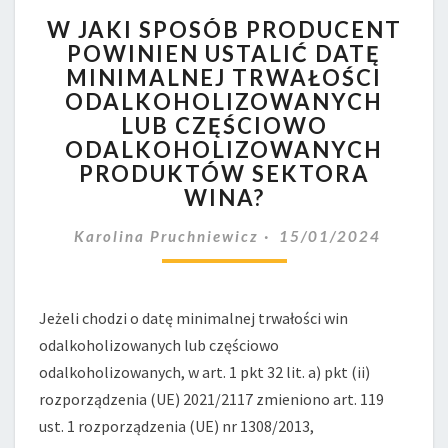
W JAKI
W JAKI SPOSÓB PRODUCENT
SPOSÓB
POWINIEN USTALIĆ DATĘ
PRODUCENT
MINIMALNEJ TRWAŁOŚCI
POWINIEN
USTALIĆ
ODALKOHOLIZOWANYCH
DATĘ
LUB CZĘŚCIOWO
MINIMALNEJ
ODALKOHOLIZOWANYCH
TRWAŁOŚCI
PRODUKTÓW SEKTORA
ODALKOHOLIZOWANYCH
WINA?
LUB
CZĘŚCIOWO
Karolina Pruchniewicz
15/01/2024
ODALKOHOLIZOWANYCH
PRODUKTÓW
SEKTORA
WINA?
Jeżeli chodzi o datę minimalnej trwałości win
odalkoholizowanych lub częściowo
odalkoholizowanych, w art. 1 pkt 32 lit. a) pkt (ii)
rozporządzenia (UE) 2021/2117 zmieniono art. 119
ust. 1 rozporządzenia (UE) nr 1308/2013,