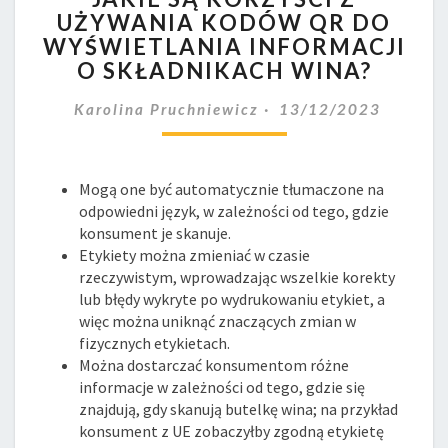
UŻYWANIA KODÓW QR DO
KORZYŚCI
WYŚWIETLANIA INFORMACJI
Z
UŻYWANIA
O SKŁADNIKACH WINA?
KODÓW
QR
Karolina Pruchniewicz
13/12/2023
DO
WYŚWIETLANIA
INFORMACJI
Mogą one być automatycznie tłumaczone na
O
odpowiedni język, w zależności od tego, gdzie
SKŁADNIKACH
konsument je skanuje.
WINA?
Etykiety można zmieniać w czasie
rzeczywistym, wprowadzając wszelkie korekty
lub błędy wykryte po wydrukowaniu etykiet, a
więc można uniknąć znaczących zmian w
fizycznych etykietach.
Można dostarczać konsumentom różne
informacje w zależności od tego, gdzie się
znajdują, gdy skanują butelkę wina; na przykład
konsument z UE zobaczyłby zgodną etykietę