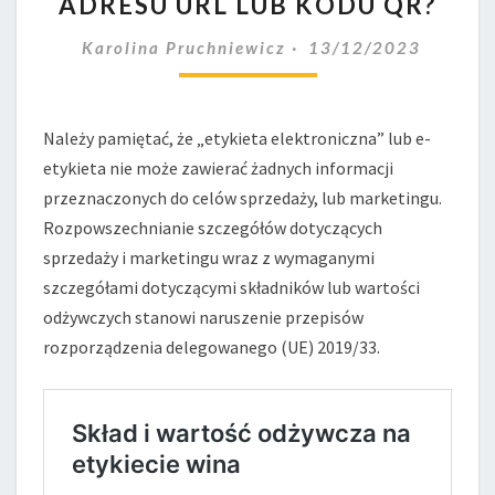
ADRESU URL LUB KODU QR?
SIĘ
NA
Karolina Pruchniewicz
13/12/2023
ETYKIECIE
WINA
ZA
Należy pamiętać, że „etykieta elektroniczna” lub e-
POMOCĄ
etykieta nie może zawierać żadnych informacji
ADRESU
URL
przeznaczonych do celów sprzedaży, lub marketingu.
LUB
Rozpowszechnianie szczegółów dotyczących
KODU
sprzedaży i marketingu wraz z wymaganymi
QR?
szczegółami dotyczącymi składników lub wartości
odżywczych stanowi naruszenie przepisów
rozporządzenia delegowanego (UE) 2019/33.