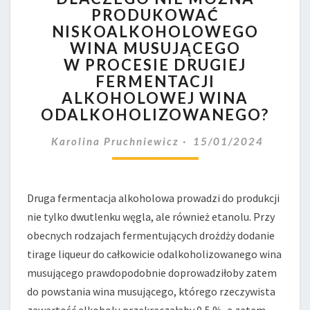
PRODUKOWAĆ
MOŻNA
NISKOALKOHOLOWEGO
PRODUKOWAĆ
NISKOALKOHOLOWEGO
WINA MUSUJĄCEGO
WINA
W PROCESIE DRUGIEJ
MUSUJĄCEGO
FERMENTACJI
W PROCESIE
ALKOHOLOWEJ WINA
DRUGIEJ
ODALKOHOLIZOWANEGO?
FERMENTACJI
ALKOHOLOWEJ
Karolina Pruchniewicz
15/01/2024
WINA
ODALKOHOLIZOWANEGO?
Druga fermentacja alkoholowa prowadzi do produkcji
nie tylko dwutlenku węgla, ale również etanolu. Przy
obecnych rodzajach fermentujących drożdży dodanie
tirage liqueur do całkowicie odalkoholizowanego wina
musującego prawdopodobnie doprowadziłoby zatem
do powstania wina musującego, którego rzeczywista