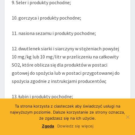
9. Seler i produkty pochodne;
10. gorczyca i produkty pochodne;
11. nasiona sezamu i produkty pochodne;
12. dwutlenek siarki i siarczyny w stężeniach powyżej
10 mg/kg lub 10 mg/litr w przeliczeniu na całkowity
SO2, które oblicza się dla produktów w postaci
gotowej do spożycia lub w postaci przygotowanej do
spożycia zgodnie z instrukcjami producentów;
13. łubin i produkty pochodne;
Ta strona korzysta z ciasteczek aby świadczyć usługi na
14. mięczaki i produkty pochodne.
najwyższym poziomie. Dalsze korzystanie ze strony oznacza,
że zgadzasz się na ich użycie.
Zadaj pytanie 24/7
AI
Zgoda
Dowiedz się więcej
Możliwości prezentacji alergenów na etykiecie