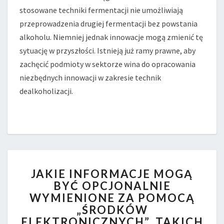
stosowane techniki fermentacji nie umożliwiają
przeprowadzenia drugiej fermentacji bez powstania
alkoholu. Niemniej jednak innowacje mogą zmienić tę
sytuację w przyszłości. Istnieją już ramy prawne, aby
zachęcić podmioty w sektorze wina do opracowania
niezbędnych innowacji w zakresie technik
dealkoholizacji.
JAKIE
JAKIE INFORMACJE MOGĄ
INFORMACJE
BYĆ OPCJONALNIE
MOGĄ
WYMIENIONE ZA POMOCĄ
BYĆ
OPCJONALNIE
„ŚRODKÓW
WYMIENIONE
ELEKTRONICZNYCH”, TAKICH