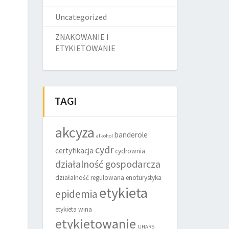
Uncategorized
ZNAKOWANIE I
ETYKIETOWANIE
TAGI
akcyza
banderole
alkohol
cydr
certyfikacja
cydrownia
działalność gospodarcza
działalność regulowana
enoturystyka
etykieta
epidemia
etykieta wina
etykietowanie
IJHARS