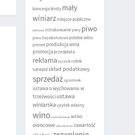
mały
koncesja
limity
winiarz
miejsce publiczne
piwo
oznakowanie
perry
odmiana
polskie wino
piwo bezalkoholowe
produkcja wina
prezent
promocja
przedpłata
reklama
rolnik
rocznik
skład podatkowy
sanepid
sprzedaż
upominek
ustawa o wychowaniu w
ustawa
trzeźwości
winiarska
użytek własny
wino
wino
wino domowe
owocowe
zawartość
własne wino
zezwolenie