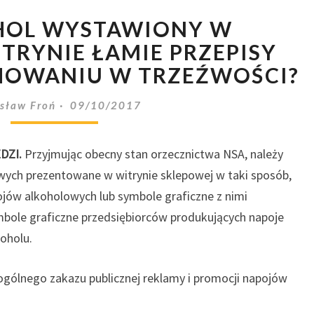
CZY
HOL WYSTAWIONY W
ALKOHOL
WYSTAWIONY
TRYNIE ŁAMIE PRZEPISY
W
HOWANIU W TRZEŹWOŚCI?
SKLEPOWEJ
WITRYNIE
sław Froń
09/10/2017
ŁAMIE
PRZEPISY
USTAWY
DZI.
Przyjmując obecny stan orzecznictwa NSA, należy
O
owych prezentowane w witrynie sklepowej w taki sposób,
WYCHOWANIU
jów alkoholowych lub symbole graficzne z nimi
W
mbole graficzne przedsiębiorców produkujących napoje
TRZEŹWOŚCI?
oholu.
 ogólnego zakazu publicznej reklamy i promocji napojów