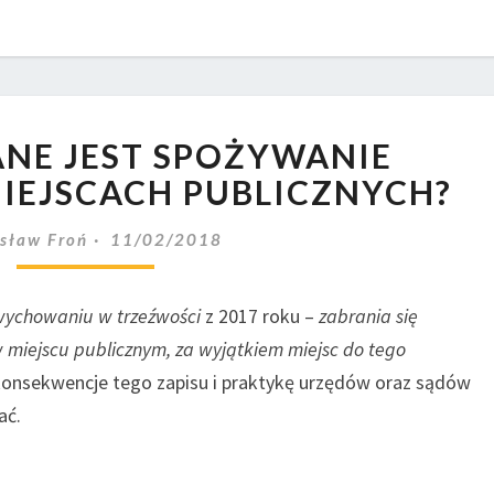
CZY
NE JEST SPOŻYWANIE
ZAKAZANE
JEST
IEJSCACH PUBLICZNYCH?
SPOŻYWANIE
ALKOHOLU
sław Froń
11/02/2018
W
MIEJSCACH
wychowaniu w trzeźwości
z 2017 roku –
zabrania się
PUBLICZNYCH?
miejscu publicznym, za wyjątkiem miejsc do tego
a konsekwencje tego zapisu i praktykę urzędów oraz sądów
ać.