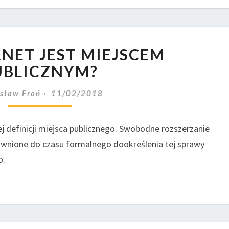
CZY
RNET JEST MIEJSCEM
INTERNET
JEST
UBLICZNYM?
MIEJSCEM
PUBLICZNYM?
sław Froń
11/02/2018
j definicji miejsca publicznego. Swobodne rozszerzanie
prawnione do czasu formalnego dookreślenia tej sprawy
o.