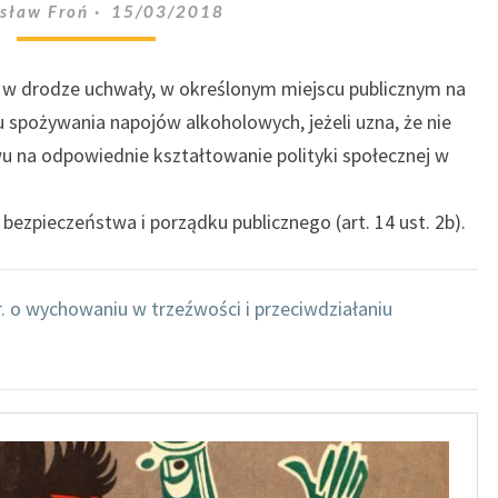
PUBLICZNE
sław Froń
15/03/2018
W
KTÓRYCH
SPOŻYWANIE
w drodze uchwały, w określonym miejscu publicznym na
ALKOHOLU
spożywania napojów alkoholowych, jeżeli uzna, że nie
JEST
 na odpowiednie kształtowanie polityki społecznej w
DOZWOLONE?
 bezpieczeństwa i porządku publicznego (art. 14 ust. 2b).
r. o wychowaniu w trzeźwości i przeciwdziałaniu