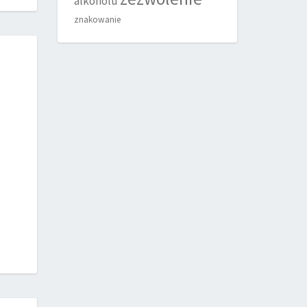
alkoholu
znakowanie