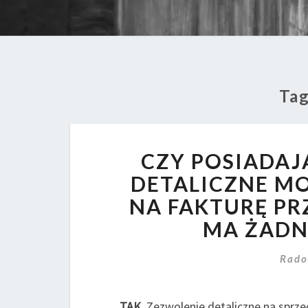
Ta
CZY POSIADAJ
DETALICZNE M
NA FAKTURĘ PR
MA ŻADN
Rado
TAK
. Zezwolenie detaliczne na spr