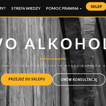
SKLEP
MY?
STREFA WIEDZY
POMOC PRAWNA
PRZEJDŹ DO SKLEPU
UMÓW KONSULTACJĘ