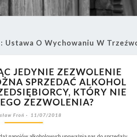
g:
Ustawa O Wychowaniu W Trzeźwo
CZY
ĄC JEDYNIE ZEZWOLENIE
POSIADAJĄC
JEDYNIE
OŻNA SPRZEDAĆ ALKOHOL
ZEZWOLENIE
ZEDSIĘBIORCY, KTÓRY NIE
DETALICZNE
EGO ZEZWOLENIA?
MOŻNA
SPRZEDAĆ
sław Froń
11/07/2018
ALKOHOL
NA
FAKTURĘ
zedaż napojów alkoholowych upoważnia nas do sprzedaży