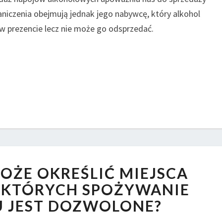
PRZEDSIĘBIORCY,
iczenia obejmują jednak jego nabywcę, który alkohol
KTÓRY
prezencie lecz nie może go odsprzedać.
NIE
MA
ŻADNEGO
ZEZWOLENIA?
CZY
OŻE OKREŚLIĆ MIEJSCA
GMINA
MOŻE
 KTÓRYCH SPOŻYWANIE
OKREŚLIĆ
 JEST DOZWOLONE?
MIEJSCA