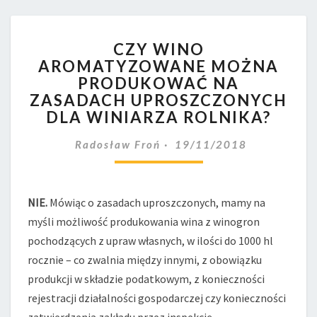
CZY
CZY WINO
WINO
AROMATYZOWANE MOŻNA
AROMATYZOWANE
PRODUKOWAĆ NA
MOŻNA
PRODUKOWAĆ
ZASADACH UPROSZCZONYCH
NA
DLA WINIARZA ROLNIKA?
ZASADACH
UPROSZCZONYCH
Radosław Froń
19/11/2018
DLA
WINIARZA
ROLNIKA?
NIE.
Mówiąc o zasadach uproszczonych, mamy na
myśli możliwość produkowania wina z winogron
pochodzących z upraw własnych, w ilości do 1000 hl
rocznie – co zwalnia między innymi, z obowiązku
produkcji w składzie podatkowym, z konieczności
rejestracji działalności gospodarczej czy konieczności