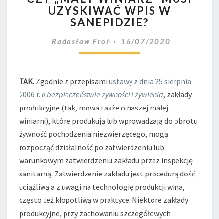
UZYSKIWAĆ WPIS W
WINIARZ”
SANEPIDZIE?
MUSI
UZYSKIWAĆ
Radosław Froń
16/07/2020
WPIS
W
SANEPIDZIE?
TAK
. Zgodnie z przepisami
ustawy z dnia 25 sierpnia
2006 r.
o bezpieczeństwie żywności i żywienia
, zakłady
produkcyjne (tak, mowa także o naszej małej
winiarni), które produkują lub wprowadzają do obrotu
żywność pochodzenia niezwierzęcego, mogą
rozpocząć działalność po zatwierdzeniu lub
warunkowym zatwierdzeniu zakładu przez inspekcję
sanitarną. Zatwierdzenie zakładu jest procedurą dość
uciążliwą a z uwagi na technologię produkcji wina,
często też kłopotliwą w praktyce. Niektóre zakłady
produkcyjne, przy zachowaniu szczegółowych