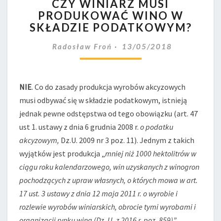
CZY WINIARZ MUSI
WINIARZ
PRODUKOWAĆ WINO W
MUSI
SKŁADZIE PODATKOWYM?
PRODUKOWAĆ
WINO
Radosław Froń
13/05/2018
W
SKŁADZIE
PODATKOWYM?
NIE
. Co do zasady produkcja wyrobów akcyzowych
musi odbywać się w składzie podatkowym, istnieją
jednak pewne odstępstwa od tego obowiązku (art. 47
ust 1. ustawy z dnia 6 grudnia 2008 r.
o podatku
akcyzowym,
Dz.U. 2009 nr 3 poz. 11). Jednym z takich
wyjątków jest produkcja „
mniej niż 1000 hektolitrów w
ciągu roku kalendarzowego, win uzyskanych z winogron
pochodzących z upraw własnych, o których mowa w art.
17 ust. 3 ustawy z dnia 12 maja 2011 r. o wyrobie i
rozlewie wyrobów winiarskich, obrocie tymi wyrobami i
organizacji rynku wina (Dz. U. z 2016 r. poz. 859)”.