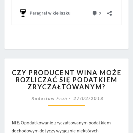
CZY
CZY PRODUCENT WINA MOŻE
PRODUCENT
ROZLICZAĆ SIĘ PODATKIEM
WINA
ZRYCZAŁTOWANYM?
MOŻE
ROZLICZAĆ
Radosław Froń
27/02/2018
SIĘ
PODATKIEM
ZRYCZAŁTOWANYM?
NIE.
Opodatkowanie zryczałtowanym podatkiem
dochodowym dotyczy wyłącznie niektórych