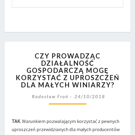
CZY
CZY PROWADZĄC
PROWADZĄC
DZIAŁALNOŚĆ
DZIAŁALNOŚĆ
GOSPODARCZĄ MOGĘ
GOSPODARCZĄ
MOGĘ
KORZYSTAĆ Z UPROSZCZEŃ
KORZYSTAĆ
DLA MAŁYCH WINIARZY?
Z
UPROSZCZEŃ
Radosław Froń
24/10/2018
DLA
MAŁYCH
WINIARZY?
TAK
. Warunkiem pozwalającym korzystać z pewnych
uproszczeń przewidzianych dla małych producentów