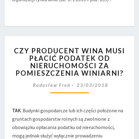
CZY
CZY PRODUCENT WINA MUSI
PRODUCENT
PŁACIĆ PODATEK OD
WINA
NIERUCHOMOŚCI ZA
MUSI
PŁACIĆ
POMIESZCZENIA WINIARNI?
PODATEK
OD
Radosław Froń
23/03/2018
NIERUCHOMOŚCI
ZA
POMIESZCZENIA
TAK
. Budynki gospodarcze lub ich części położone na
WINIARNI?
gruntach gospodarstw rolnych są zwolnione z
obowiązku opłacania podatku od nieruchomości,
mogą jednak służyć wyłącznie prowadzeniu