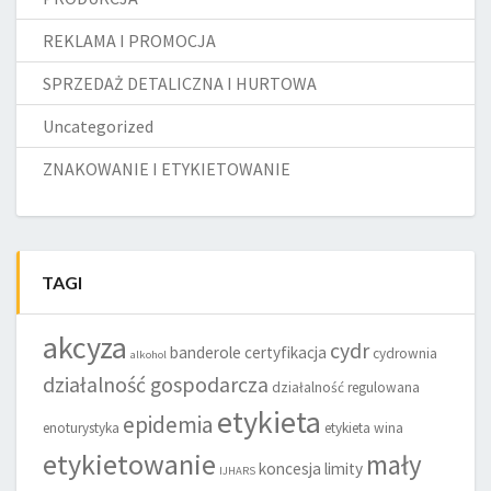
REKLAMA I PROMOCJA
SPRZEDAŻ DETALICZNA I HURTOWA
Uncategorized
ZNAKOWANIE I ETYKIETOWANIE
TAGI
akcyza
cydr
banderole
certyfikacja
cydrownia
alkohol
działalność gospodarcza
działalność regulowana
etykieta
epidemia
enoturystyka
etykieta wina
etykietowanie
mały
koncesja
limity
IJHARS