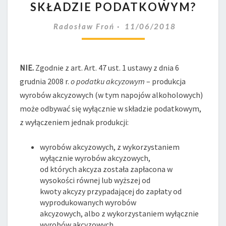
SKŁADZIE PODATKOWYM?
MUSI
ODBYWAĆ
Radosław Froń
11/06/2018
SIĘ
W
SKŁADZIE
PODATKOWYM?
NIE.
Zgodnie z art. Art. 47 ust. 1 ustawy z dnia 6
grudnia 2008 r.
o podatku akcyzowym
– produkcja
wyrobów akcyzowych (w tym napojów alkoholowych)
może odbywać się wyłącznie w składzie podatkowym,
z wyłączeniem jednak produkcji:
wyrobów akcyzowych, z wykorzystaniem
wyłącznie wyrobów akcyzowych,
od których akcyza została zapłacona w
wysokości równej lub wyższej od
kwoty akcyzy przypadającej do zapłaty od
wyprodukowanych wyrobów
akcyzowych, albo z wykorzystaniem wyłącznie
wyrobów akcyzowych