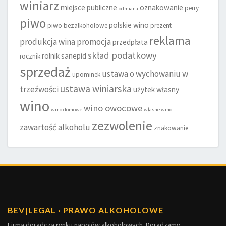
winiarz
miejsce publiczne
oznakowanie
perry
odmiana
piwo
polskie wino
piwo bezalkoholowe
prezent
reklama
produkcja wina
promocja
przedpłata
skład podatkowy
rolnik
sanepid
rocznik
sprzedaż
ustawa o wychowaniu w
upominek
ustawa winiarska
trzeźwości
użytek własny
wino
wino owocowe
wino domowe
własne wino
zezwolenie
zawartość alkoholu
znakowanie
BEV
|
LEGAL · PRAWO ALKOHOLOWE
Firma doradcza rynku napojów alkoholowych. Doradzamy