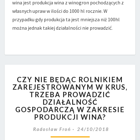
wina jest produkcja wina z winogron pochodzących z
własnych upraw w ilości do 1000 hl rocznie. W
przypadku gdy produkcja ta jest mniejsza niż 100hl
można jednak takiej działalności nie prowadzić.
CZY
CZY NIE BĘDĄC ROLNIKIEM
NIE
ZAREJESTROWANYM W KRUS,
BĘDĄC
TRZEBA PROWADZIĆ
ROLNIKIEM
ZAREJESTROWANYM
DZIAŁALNOŚĆ
W
GOSPODARCZĄ W ZAKRESIE
KRUS,
PRODUKCJI WINA?
TRZEBA
PROWADZIĆ
Radosław Froń
24/10/2018
DZIAŁALNOŚĆ