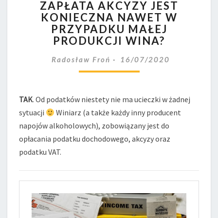
ZAPŁATA AKCYZY JEST
BANDEROL
KONIECZNA NAWET W
I
ZAPŁATA
PRZYPADKU MAŁEJ
AKCYZY
PRODUKCJI WINA?
JEST
KONIECZNA
Radosław Froń
16/07/2020
NAWET
W
PRZYPADKU
TAK
. Od podatków niestety nie ma ucieczki w żadnej
MAŁEJ
PRODUKCJI
sytuacji
Winiarz (a także każdy inny producent
WINA?
napojów alkoholowych), zobowiązany jest do
opłacania podatku dochodowego, akcyzy oraz
podatku VAT.