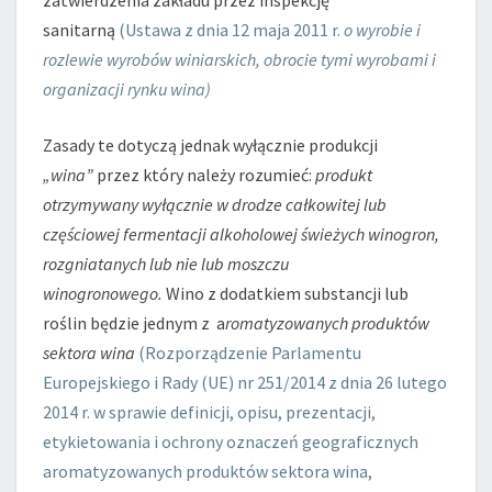
zatwierdzenia zakładu przez inspekcję
sanitarną
(Ustawa z dnia 12 maja 2011 r.
o wyrobie i
rozlewie wyrobów winiarskich, obrocie tymi wyrobami i
organizacji rynku wina)
Zasady te dotyczą jednak wyłącznie produkcji
„wina”
przez który należy rozumieć:
produkt
otrzymywany wyłącznie w drodze całkowitej lub
częściowej fermentacji alkoholowej świeżych winogron,
rozgniatanych lub nie lub moszczu
winogronowego.
Wino z dodatkiem substancji lub
roślin będzie jednym z a
romatyzowanych produktów
sektora wina
(Rozporządzenie Parlamentu
Europejskiego i Rady (UE) nr 251/2014 z dnia 26 lutego
2014 r. w sprawie definicji, opisu, prezentacji,
etykietowania i ochrony oznaczeń geograficznych
aromatyzowanych produktów sektora wina,