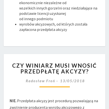
ekonomicznie niezależne od
wszelkich innych gorzelni oraz niedziałające na
podstawie licencji uzyskanej
od innego podmiotu
wyrobów akcyzowych, od których została
zapłacona przedpłata akcyzy
CZY
CZY WINIARZ MUSI WNOSIĆ
WINIARZ
PRZEDPŁATĘ AKCYZY?
MUSI
WNOSIĆ
Radosław Froń
13/05/2018
PRZEDPŁATĘ
AKCYZY?
NIE.
Przedpłata akcyzy jest procedurą pozwalającą na
zwolnienie producenta wyrobu akcyzowego z