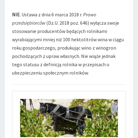
GOSPODARCZĄ
W
NIE
. Ustawa z dnia 6 marca 2018 r.
Prawo
ZAKRESIE
PRODUKCJI
przedsiębiorców
(Dz.U. 2018 poz. 646) wyłącza swoje
WINA?
stosowanie producentów będących rolnikami
wyrabiającymi mniej niż 100 hektolitrów wina w ciągu
roku gospodarczego, produkując wino z winogron
pochodzących z upraw własnych. Nie wiąże jednak
tego statusu z definicją rolnika w przepisach o
ubezpieczeniu społecznym rolników.