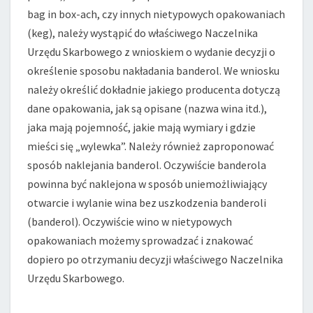
OKREŚLONE
bag in box-ach, czy innych nietypowych opakowaniach
W
(keg), należy wystąpić do właściwego Naczelnika
PRZEPISACH
Urzędu Skarbowego z wnioskiem o wydanie decyzji o
?
określenie sposobu nakładania banderol. We wniosku
należy określić dokładnie jakiego producenta dotyczą
dane opakowania, jak są opisane (nazwa wina itd.),
jaka mają pojemność, jakie mają wymiary i gdzie
mieści się „wylewka”. Należy również zaproponować
sposób naklejania banderol. Oczywiście banderola
powinna być naklejona w sposób uniemożliwiający
otwarcie i wylanie wina bez uszkodzenia banderoli
(banderol). Oczywiście wino w nietypowych
opakowaniach możemy sprowadzać i znakować
dopiero po otrzymaniu decyzji właściwego Naczelnika
Urzędu Skarbowego.