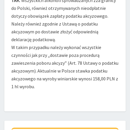
TAK
. Wszystkich alkoholi sprowadzanych zza granicy
NALEŻY
do Polski, również otrzymywanych nieodpłatnie
ZAPŁACIĆ
dotyczy obowiązek zapłaty podatku akcyzowego.
W
Należy również zgodnie z Ustawą o podatku
POLSCE
akcyzowym po dostawie złożyć odpowiednią
PODATEK
AKCYZOWY
deklarację podatkową.
?
W takim przypadku należy wykonać wszystkie
czynności jak przy „dostawie poza procedurą
zawieszenia poboru akcyzy” (Art. 78 Ustawy o podatku
akcyzowym). Aktualnie w Polsce stawka podatku
akcyzowego na wyroby winiarskie wynosi 158,00 PLN z
1 hl wyrobu.