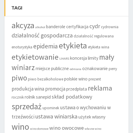
TAGI
akcyza
cydr
banderole
certyfikacja
cydrownia
alkohol
działalność gospodarcza
działalność regulowana
etykieta
epidemia
enoturystyka
etykieta wina
etykietowanie
mały
koncesja
limity
IJHARS
winiarz
miejsce publiczne
oznakowanie
perry
odmiana
piwo
polskie wino
piwo bezalkoholowe
prezent
reklama
produkcja wina
promocja
przedpłata
skład podatkowy
rolnik
sanepid
rocznik
sprzedaż
ustawa o wychowaniu w
upominek
ustawa winiarska
trzeźwości
użytek własny
wino
wino owocowe
wino domowe
własne wino