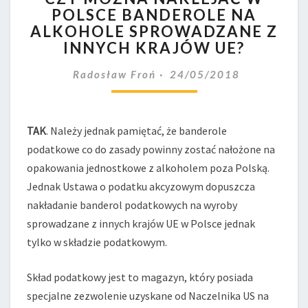
POLSCE BANDEROLE NA
NAKLEJAĆ
ALKOHOLE SPROWADZANE Z
W
POLSCE
INNYCH KRAJÓW UE?
BANDEROLE
NA
Radosław Froń
24/05/2018
ALKOHOLE
SPROWADZANE
Z
TAK
. Należy jednak pamiętać, że banderole
INNYCH
podatkowe co do zasady powinny zostać nałożone na
KRAJÓW
UE?
opakowania jednostkowe z alkoholem poza Polską.
Jednak Ustawa o podatku akcyzowym dopuszcza
nakładanie banderol podatkowych na wyroby
sprowadzane z innych krajów UE w Polsce jednak
tylko w składzie podatkowym.
Skład podatkowy jest to magazyn, który posiada
specjalne zezwolenie uzyskane od Naczelnika US na