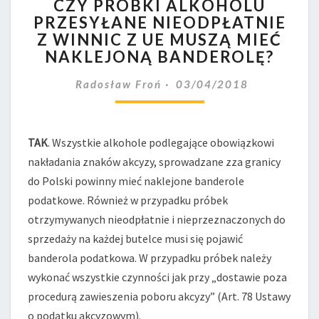
CZY PRÓBKI ALKOHOLU
PRÓBKI
PRZESYŁANE NIEODPŁATNIE
ALKOHOLU
Z WINNIC Z UE MUSZĄ MIEĆ
PRZESYŁANE
NIEODPŁATNIE
NAKLEJONĄ BANDEROLĘ?
Z
WINNIC
Radosław Froń
03/04/2018
Z
UE
MUSZĄ
TAK
. Wszystkie alkohole podlegające obowiązkowi
MIEĆ
nakładania znaków akcyzy, sprowadzane zza granicy
NAKLEJONĄ
BANDEROLĘ?
do Polski powinny mieć naklejone banderole
podatkowe. Również w przypadku próbek
otrzymywanych nieodpłatnie i nieprzeznaczonych do
sprzedaży na każdej butelce musi się pojawić
banderola podatkowa. W przypadku próbek należy
wykonać wszystkie czynności jak przy „dostawie poza
procedurą zawieszenia poboru akcyzy” (Art. 78 Ustawy
o podatku akcyzowym).