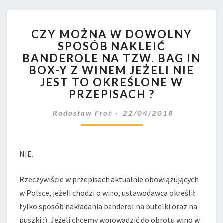
CZY
CZY MOŻNA W DOWOLNY
MOŻNA
SPOSÓB NAKLEIĆ
W
BANDEROLE NA TZW. BAG IN
DOWOLNY
SPOSÓB
BOX-Y Z WINEM JEŻELI NIE
NAKLEIĆ
JEST TO OKREŚLONE W
BANDEROLE
PRZEPISACH ?
NA
TZW.
Radosław Froń
22/04/2018
BAG
IN
BOX-
NIE.
Y
Z
WINEM
Rzeczywiście w przepisach aktualnie obowiązujących
JEŻELI
w Polsce, jeżeli chodzi o wino, ustawodawca określił
NIE
tylko sposób nakładania banderol na butelki oraz na
JEST
puszki ;). Jeżeli chcemy wprowadzić do obrotu wino w
TO