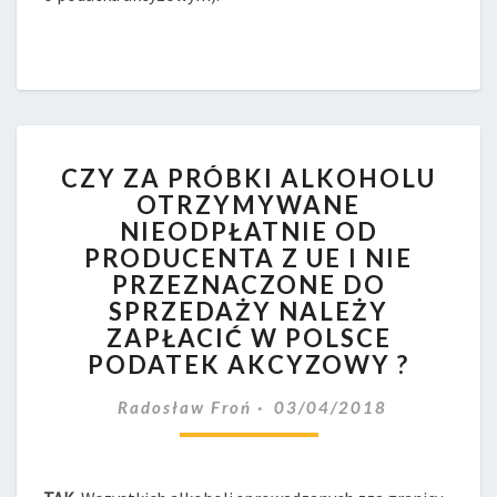
CZY
CZY ZA PRÓBKI ALKOHOLU
ZA
OTRZYMYWANE
PRÓBKI
NIEODPŁATNIE OD
ALKOHOLU
OTRZYMYWANE
PRODUCENTA Z UE I NIE
NIEODPŁATNIE
PRZEZNACZONE DO
OD
SPRZEDAŻY NALEŻY
PRODUCENTA
ZAPŁACIĆ W POLSCE
Z
PODATEK AKCYZOWY ?
UE
I
Radosław Froń
03/04/2018
NIE
PRZEZNACZONE
DO
SPRZEDAŻY