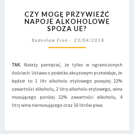
CZY
CZY MOGĘ PRZYWIEŹĆ
MOGĘ
NAPOJE ALKOHOLOWE
PRZYWIEŹĆ
SPOZA UE?
NAPOJE
ALKOHOLOWE
Radosław Froń
23/04/2018
SPOZA
UE?
TAK.
Należy pamiętać, że tylko w ograniczonych
ilościach. Ustawa o podatku akcyzowym przewiduje, że
będzie to 1 litr alkoholu etylowego powyżej 22%
zawartości alkoholu, 2 litry alkoholu etylowego, wina
musującego poniżej 22% zawartości alkoholu, 4
litry wina niemusującego oraz 16 litrów piwa.