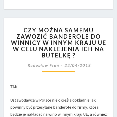
CZY
CZY MOŻNA SAMEMU
MOŻNA
ZAWOZIĆ BANDEROLE DO
SAMEMU
WINNICY W INNYM KRAJU UE
ZAWOZIĆ
BANDEROLE
W CELU NAKLEJENIA ICH NA
DO
BUTELKĘ ?
WINNICY
W
Radosław Froń
22/04/2018
INNYM
KRAJU
UE
TAK.
W
CELU
NAKLEJENIA
Ustawodawca w Polsce nie określa dokładnie jak
ICH
powinny być przesyłane banderole do firmy, która
NA
będzie je nakładać na wino w innym kraju UE, a również
BUTELKĘ