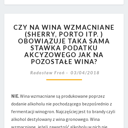
CZY
CZY NA WINA WZMACNIANE
NA
(SHERRY, PORTO ITP. )
WINA
OBOWIĄZUJE TAKA SAMA
WZMACNIANE
(SHERRY,
STAWKA PODATKU
PORTO
AKCYZOWEGO JAK NA
ITP.
POZOSTAŁE WINA?
)
OBOWIĄZUJE
Radosław Froń
03/04/2018
TAKA
SAMA
STAWKA
NIE.
Wina wzmacniane są produkowane poprzez
PODATKU
AKCYZOWEGO
dodanie alkoholu nie pochodzącego bezpośrednio z
JAK
fermentacji winogron. Najczęściej jest to brandy czyli
NA
alkohol destylowany z wina gronowego. Wina
POZOSTAŁE
wzmacniane, jeżeli zawartość alkoholu w nich nie