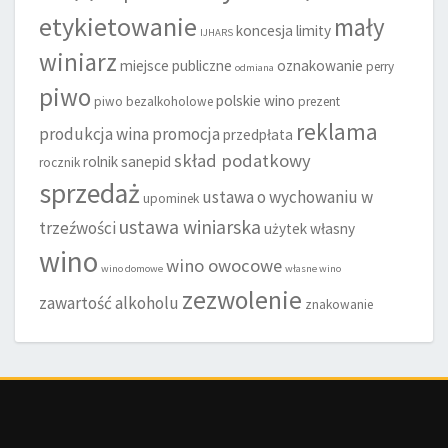
etykietowanie
mały
koncesja
limity
IJHARS
winiarz
miejsce publiczne
oznakowanie
perry
odmiana
piwo
polskie wino
piwo bezalkoholowe
prezent
reklama
produkcja wina
promocja
przedpłata
skład podatkowy
rolnik
sanepid
rocznik
sprzedaż
ustawa o wychowaniu w
upominek
ustawa winiarska
trzeźwości
użytek własny
wino
wino owocowe
wino domowe
własne wino
zezwolenie
zawartość alkoholu
znakowanie