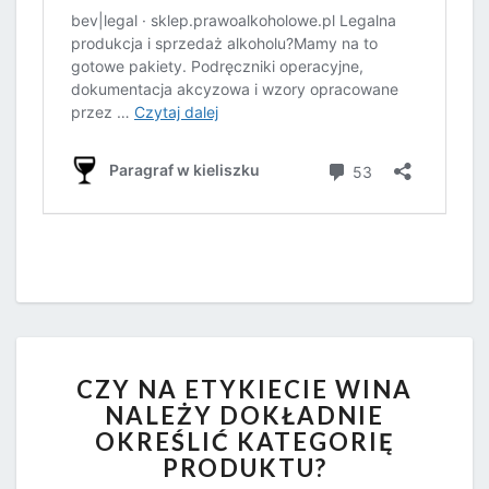
CZY
CZY NA ETYKIECIE WINA
NA
NALEŻY DOKŁADNIE
ETYKIECIE
OKREŚLIĆ KATEGORIĘ
WINA
NALEŻY
PRODUKTU?
DOKŁADNIE