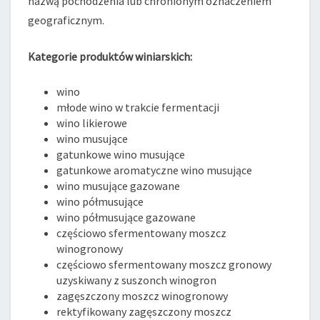
nazwą pochodzenia lub chronionym oznaczeniem
geograficznym.
Kategorie produktów winiarskich:
wino
młode wino w trakcie fermentacji
wino likierowe
wino musujące
gatunkowe wino musujące
gatunkowe aromatyczne wino musujące
wino musujące gazowane
wino półmusujące
wino półmusujące gazowane
częściowo sfermentowany moszcz
winogronowy
częściowo sfermentowany moszcz gronowy
uzyskiwany z suszonch winogron
zagęszczony moszcz winogronowy
rektyfikowany zagęszczony moszcz