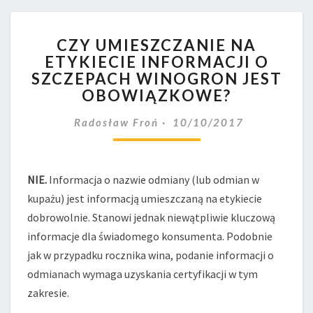
CZY
CZY UMIESZCZANIE NA
UMIESZCZANIE
ETYKIECIE INFORMACJI O
NA
SZCZEPACH WINOGRON JEST
ETYKIECIE
INFORMACJI
OBOWIĄZKOWE?
O
SZCZEPACH
Radosław Froń
10/10/2017
WINOGRON
JEST
OBOWIĄZKOWE?
NIE.
Informacja o nazwie odmiany (lub odmian w
kupażu) jest informacją umieszczaną na etykiecie
dobrowolnie. Stanowi jednak niewątpliwie kluczową
informacje dla świadomego konsumenta. Podobnie
jak w przypadku rocznika wina, podanie informacji o
odmianach wymaga uzyskania certyfikacji w tym
zakresie.