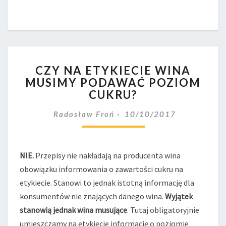
CZY
CZY NA ETYKIECIE WINA
NA
MUSIMY PODAWAĆ POZIOM
ETYKIECIE
CUKRU?
WINA
MUSIMY
Radosław Froń
10/10/2017
PODAWAĆ
POZIOM
CUKRU?
NIE.
Przepisy nie nakładają na producenta wina
obowiązku informowania o zawartości cukru na
etykiecie. Stanowi to jednak istotną informację dla
konsumentów nie znających danego wina.
Wyjątek
stanowią jednak wina musujące
. Tutaj obligatoryjnie
umieszczamy na etykiecie informację o poziomie