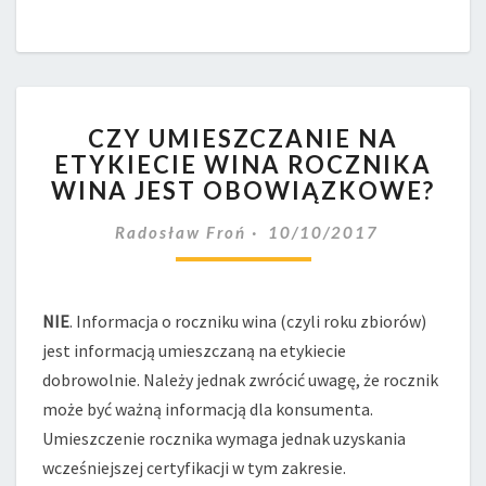
CZY
CZY UMIESZCZANIE NA
UMIESZCZANIE
ETYKIECIE WINA ROCZNIKA
NA
WINA JEST OBOWIĄZKOWE?
ETYKIECIE
WINA
Radosław Froń
10/10/2017
ROCZNIKA
WINA
JEST
OBOWIĄZKOWE?
NIE
. Informacja o roczniku wina (czyli roku zbiorów)
jest informacją umieszczaną na etykiecie
dobrowolnie. Należy jednak zwrócić uwagę, że rocznik
może być ważną informacją dla konsumenta.
Umieszczenie rocznika wymaga jednak uzyskania
wcześniejszej certyfikacji w tym zakresie.