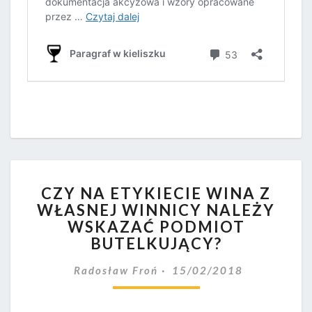
CZY
CZY NA ETYKIECIE WINA Z
NA
WŁASNEJ WINNICY NALEŻY
ETYKIECIE
WSKAZAĆ PODMIOT
WINA
Z
BUTELKUJĄCY?
WŁASNEJ
WINNICY
Radosław Froń
15/02/2018
NALEŻY
WSKAZAĆ