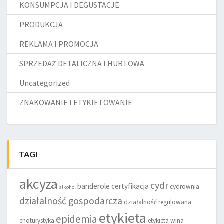
KONSUMPCJA I DEGUSTACJE
PRODUKCJA
REKLAMA I PROMOCJA
SPRZEDAŻ DETALICZNA I HURTOWA
Uncategorized
ZNAKOWANIE I ETYKIETOWANIE
TAGI
akcyza
cydr
banderole
certyfikacja
cydrownia
alkohol
działalność gospodarcza
działalność regulowana
etykieta
epidemia
enoturystyka
etykieta wina