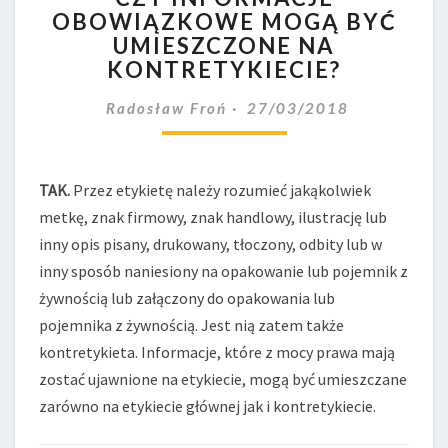
OBOWIĄZKOWE MOGĄ BYĆ
OBOWIĄZKOWE
UMIESZCZONE NA
MOGĄ
BYĆ
KONTRETYKIECIE?
UMIESZCZONE
NA
Radosław Froń
27/03/2018
KONTRETYKIECIE?
TAK.
Przez etykietę należy rozumieć jakąkolwiek
metkę, znak firmowy, znak handlowy, ilustrację lub
inny opis pisany, drukowany, tłoczony, odbity lub w
inny sposób naniesiony na opakowanie lub pojemnik z
żywnością lub załączony do opakowania lub
pojemnika z żywnością. Jest nią zatem także
kontretykieta. Informacje, które z mocy prawa mają
zostać ujawnione na etykiecie, mogą być umieszczane
zarówno na etykiecie głównej jak i kontretykiecie.