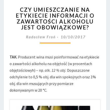
CZY
CZY UMIESZCZANIE NA
UMIESZCZANIE
ETYKIECIE INFORMACJI O
NA
ZAWARTOŚCI ALKOHOLU
ETYKIECIE
INFORMACJI
JEST OBOWIĄZKOWE?
O
ZAWARTOŚCI
Radosław Froń
10/10/2017
ALKOHOLU
JEST
OBOWIĄZKOWE?
TAK
. Producent wina musi poinformować na etykiecie
o zawartości alkoholu na objętość (w procentach
objętościowyh) – np.
alk. 12 % obj.
Dopuszczone
odchylenie to 0,5 % obj. dla win spokojnych oraz 1%
obj. dla win musujących przy pomiarze
dokonywanym w 20 °C.