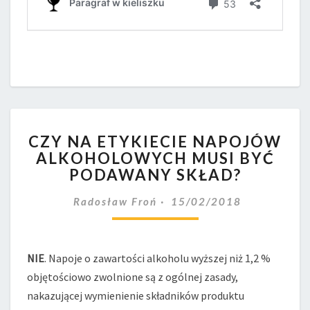
CZY
CZY NA ETYKIECIE NAPOJÓW
NA
ALKOHOLOWYCH MUSI BYĆ
ETYKIECIE
PODAWANY SKŁAD?
NAPOJÓW
ALKOHOLOWYCH
Radosław Froń
15/02/2018
MUSI
BYĆ
PODAWANY
SKŁAD?
NIE
. Napoje o zawartości alkoholu wyższej niż 1,2 %
objętościowo zwolnione są z ogólnej zasady,
nakazującej wymienienie składników produktu