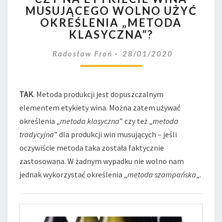
MUSUJĄCEGO WOLNO UŻYĆ
ETYKIECIE
OKREŚLENIA „METODA
WINA
MUSUJĄCEGO
KLASYCZNA”?
WOLNO
UŻYĆ
Radosław Froń
28/01/2020
OKREŚLENIA
„METODA
KLASYCZNA”?
TAK
. Metoda produkcji jest dopuszczalnym
elementem etykiety wina. Można zatem używać
określenia „
metoda klasyczna
” czy też „
metoda
tradycyjna
” dla produkcji win musujących – jeśli
oczywiście metoda taka została faktycznie
zastosowana. W żadnym wypadku nie wolno nam
jednak wykorzystać określenia „
metoda szampańska
„.