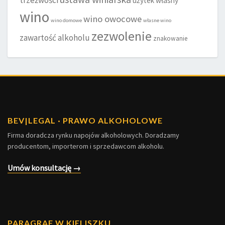
trzeźwości
użytek własny
wino
wino owocowe
wino domowe
własne wino
zezwolenie
zawartość alkoholu
znakowanie
BEV
|
LEGAL · PRAWO ALKOHOLOWE
Firma doradcza rynku napojów alkoholowych. Doradzamy
producentom, importerom i sprzedawcom alkoholu.
Umów konsultację →
PARAGRAF W KIELISZKU