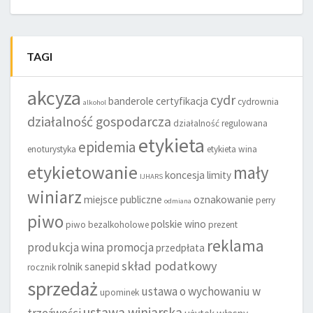
TAGI
akcyza
cydr
banderole
certyfikacja
cydrownia
alkohol
działalność gospodarcza
działalność regulowana
etykieta
epidemia
enoturystyka
etykieta wina
etykietowanie
mały
koncesja
limity
IJHARS
winiarz
miejsce publiczne
oznakowanie
perry
odmiana
piwo
polskie wino
piwo bezalkoholowe
prezent
reklama
produkcja wina
promocja
przedpłata
skład podatkowy
rolnik
sanepid
rocznik
sprzedaż
ustawa o wychowaniu w
upominek
ustawa winiarska