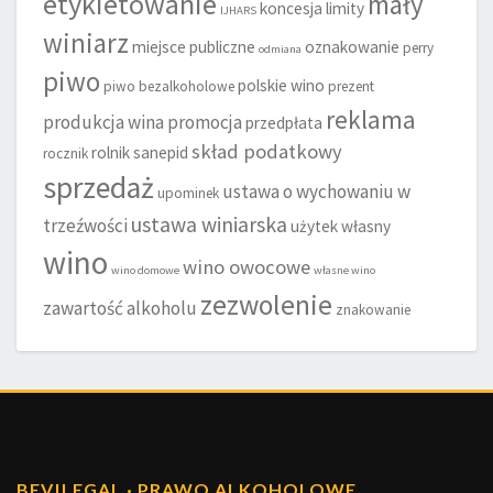
etykietowanie
mały
koncesja
limity
IJHARS
winiarz
miejsce publiczne
oznakowanie
perry
odmiana
piwo
polskie wino
piwo bezalkoholowe
prezent
reklama
produkcja wina
promocja
przedpłata
skład podatkowy
rolnik
sanepid
rocznik
sprzedaż
ustawa o wychowaniu w
upominek
ustawa winiarska
trzeźwości
użytek własny
wino
wino owocowe
wino domowe
własne wino
zezwolenie
zawartość alkoholu
znakowanie
BEV
|
LEGAL · PRAWO ALKOHOLOWE