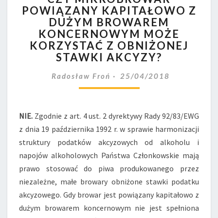
POWIĄZANY KAPITAŁOWO Z
POWIĄZANY
DUŻYM BROWAREM
KAPITAŁOWO
Z
KONCERNOWYM MOŻE
DUŻYM
KORZYSTAĆ Z OBNIŻONEJ
BROWAREM
STAWKI AKCYZY?
KONCERNOWYM
MOŻE
Radosław Froń
25/04/2018
KORZYSTAĆ
Z
OBNIŻONEJ
NIE.
Zgodnie z art. 4 ust. 2 dyrektywy Rady 92/83/EWG
STAWKI
AKCYZY?
z dnia 19 października 1992 r. w sprawie harmonizacji
struktury podatków akcyzowych od alkoholu i
napojów alkoholowych Państwa Członkowskie mają
prawo stosować do piwa produkowanego przez
niezależne, małe browary obniżone stawki podatku
akcyzowego. Gdy browar jest powiązany kapitałowo z
dużym browarem koncernowym nie jest spełniona