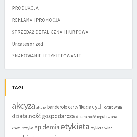
PRODUKCJA
REKLAMA I PROMOCJA
SPRZEDAŻ DETALICZNA I HURTOWA
Uncategorized
ZNAKOWANIE I ETYKIETOWANIE
TAGI
akcyza
cydr
banderole
certyfikacja
cydrownia
alkohol
działalność gospodarcza
działalność regulowana
etykieta
epidemia
enoturystyka
etykieta wina