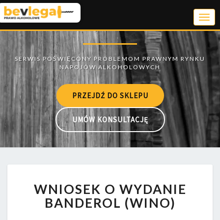
Togg
Navi
PRZEJDŹ DO SKLEPU
UMÓW KONSULTACJĘ
WNIOSEK
WNIOSEK O WYDANIE
O
WYDANIE
BANDEROL (WINO)
BANDEROL