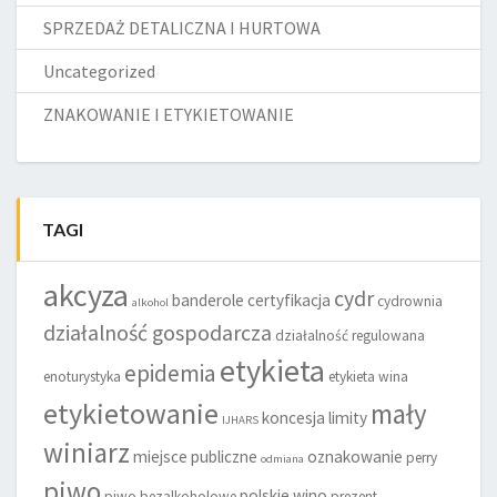
SPRZEDAŻ DETALICZNA I HURTOWA
Uncategorized
ZNAKOWANIE I ETYKIETOWANIE
TAGI
akcyza
cydr
banderole
certyfikacja
cydrownia
alkohol
działalność gospodarcza
działalność regulowana
etykieta
epidemia
enoturystyka
etykieta wina
etykietowanie
mały
koncesja
limity
IJHARS
winiarz
miejsce publiczne
oznakowanie
perry
odmiana
piwo
polskie wino
piwo bezalkoholowe
prezent