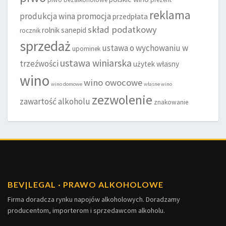
reklama
produkcja wina
promocja
przedpłata
skład podatkowy
rolnik
sanepid
rocznik
sprzedaż
ustawa o wychowaniu w
upominek
ustawa winiarska
trzeźwości
użytek własny
wino
wino owocowe
wino domowe
własne wino
zezwolenie
zawartość alkoholu
znakowanie
BEV
|
LEGAL · PRAWO ALKOHOLOWE
Firma doradcza rynku napojów alkoholowych. Doradzamy
producentom, importerom i sprzedawcom alkoholu.