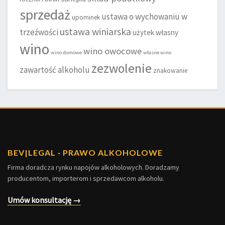
sprzedaż
ustawa o wychowaniu w
upominek
ustawa winiarska
trzeźwości
użytek własny
wino
wino owocowe
wino domowe
własne wino
zezwolenie
zawartość alkoholu
znakowanie
BEV
|
LEGAL · PRAWO ALKOHOLOWE
Firma doradcza rynku napojów alkoholowych. Doradzamy
producentom, importerom i sprzedawcom alkoholu.
Umów konsultację →