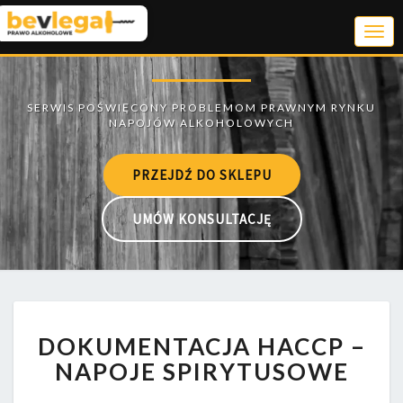
Togg
Navi
PRZEJDŹ DO SKLEPU
UMÓW KONSULTACJĘ
DOKUMENTACJA
DOKUMENTACJA HACCP –
HACCP
–
NAPOJE SPIRYTUSOWE
NAPOJE