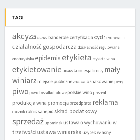
TAGI
akcyza
cydr
banderole
certyfikacja
cydrownia
alkohol
działalność gospodarcza
działalność regulowana
etykieta
epidemia
enoturystyka
etykieta wina
etykietowanie
mały
koncesja
limity
IJHARS
winiarz
miejsce publiczne
oznakowanie
perry
odmiana
piwo
polskie wino
piwo bezalkoholowe
prezent
reklama
produkcja wina
promocja
przedpłata
skład podatkowy
rolnik
sanepid
rocznik
sprzedaż
ustawa o wychowaniu w
upominek
ustawa winiarska
trzeźwości
użytek własny