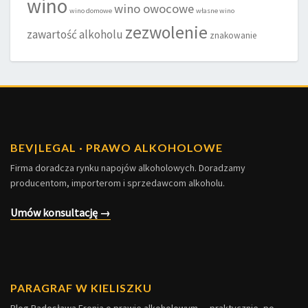
wino
wino owocowe
wino domowe
własne wino
zezwolenie
zawartość alkoholu
znakowanie
BEV
|
LEGAL · PRAWO ALKOHOLOWE
Firma doradcza rynku napojów alkoholowych. Doradzamy
producentom, importerom i sprzedawcom alkoholu.
Umów konsultację →
PARAGRAF W KIELISZKU