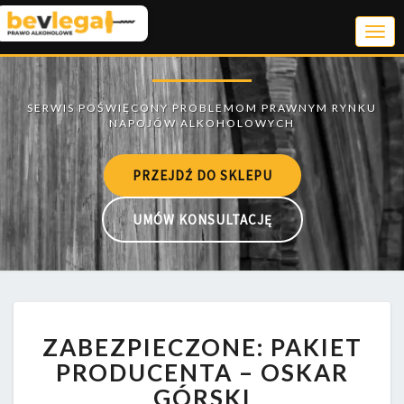
Togg
Navi
PRZEJDŹ DO SKLEPU
UMÓW KONSULTACJĘ
ZABEZPIECZONE:
ZABEZPIECZONE: PAKIET
PAKIET
PRODUCENTA
PRODUCENTA – OSKAR
–
GÓRSKI