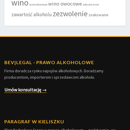
wino
wino owocowe
wino domowe
własne wino
zezwolenie
zawartość alkoholu
znakowanie
BEV
|
LEGAL · PRAWO ALKOHOLOWE
Firma doradcza rynku napojów alkoholowych. Doradzamy
producentom, importerom i sprzedawcom alkoholu.
Umów konsultację →
PARAGRAF W KIELISZKU