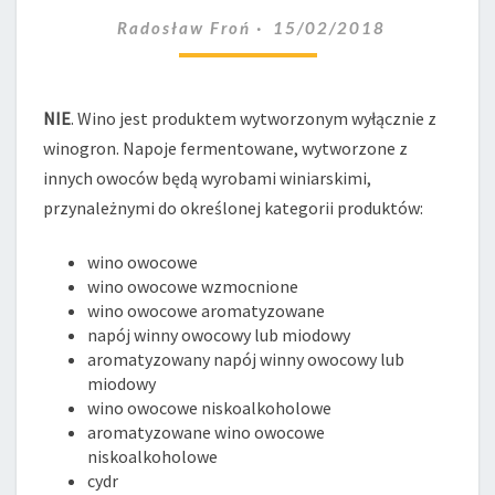
Z
Radosław Froń
15/02/2018
INNYCH
OWOCÓW
NIŻ
WINOGRONA?
NIE
. Wino jest produktem wytworzonym wyłącznie z
winogron. Napoje fermentowane, wytworzone z
innych owoców będą wyrobami winiarskimi,
przynależnymi do określonej kategorii produktów:
wino owocowe
wino owocowe wzmocnione
wino owocowe aromatyzowane
napój winny owocowy lub miodowy
aromatyzowany napój winny owocowy lub
miodowy
wino owocowe niskoalkoholowe
aromatyzowane wino owocowe
niskoalkoholowe
cydr