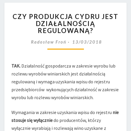
CZY
CZY PRODUKCJA CYDRU JEST
PRODUKCJA
DZIAŁALNOŚCIĄ
CYDRU
REGULOWANĄ?
JEST
DZIAŁALNOŚCIĄ
Radosław Froń
13/03/2018
REGULOWANĄ?
TAK.
Działalność gospodarcza w zakresie wyrobu lub
rozlewu wyrobów winiarskich jest działalnością
regulowaną i wymaga uzyskania wpisu do rejestru
przedsiębiorców wykonujących działalność w zakresie
wyrobu lub rozlewu wyrobów winiarskich.
Wymagania w zakresie uzyskania wpisu do rejestru
nie
stosuje się
wyłącznie
do producentów, którzy
wyłącznie wyrabiają i rozlewają wino uzyskane z