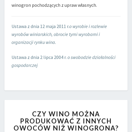
winogron pochodzących z upraw własnych.
Ustawa z dnia 12 maja 2011 r.
o wyrobie i rozlewie
wyrobów winiarskich, obrocie tymi wyrobami i
organizacji rynku wina.
Ustawa z dnia 2 lipca 2004 r.
o swobodzie działalności
gospodarczej
CZY
CZY WINO MOŻNA
WINO
PRODUKOWAĆ Z INNYCH
MOŻNA
OWOCÓW NIŻ WINOGRONA?
PRODUKOWAĆ