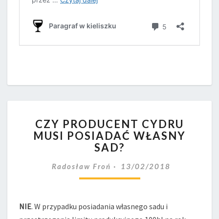
CZY
CZY PRODUCENT CYDRU
PRODUCENT
MUSI POSIADAĆ WŁASNY
CYDRU
SAD?
MUSI
POSIADAĆ
Radosław Froń
13/02/2018
WŁASNY
SAD?
NIE
. W przypadku posiadania własnego sadu i