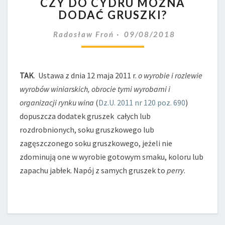
CZY DO CYDRU MOŻNA
DO
DODAĆ GRUSZKI?
CYDRU
MOŻNA
Radosław Froń
09/08/2018
DODAĆ
GRUSZKI?
TAK
. Ustawa z dnia 12 maja 2011 r.
o wyrobie i rozlewie
wyrobów winiarskich, obrocie tymi wyrobami i
organizacji rynku wina
(
Dz.U. 2011 nr 120 poz. 690
)
dopuszcza dodatek gruszek całych lub
rozdrobnionych, soku gruszkowego lub
zagęszczonego soku gruszkowego, jeżeli nie
zdominują one w wyrobie gotowym smaku, koloru lub
zapachu jabłek. Napój z samych gruszek to
perry
.