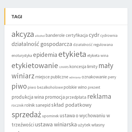
TAGI
akcyza
cydr
banderole
certyfikacja
cydrownia
alkohol
działalność gospodarcza
działalność regulowana
etykieta
epidemia
enoturystyka
etykieta wina
etykietowanie
mały
koncesja
limity
IJHARS
winiarz
miejsce publiczne
oznakowanie
perry
odmiana
piwo
polskie wino
piwo bezalkoholowe
prezent
reklama
produkcja wina
promocja
przedpłata
skład podatkowy
rolnik
sanepid
rocznik
sprzedaż
ustawa o wychowaniu w
upominek
ustawa winiarska
trzeźwości
użytek własny