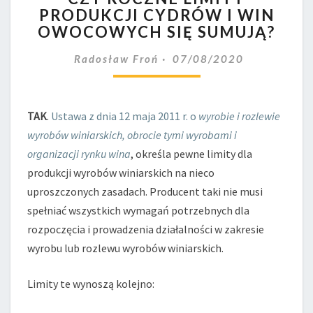
PRODUKCJI CYDRÓW I WIN
LIMITY
OWOCOWYCH SIĘ SUMUJĄ?
PRODUKCJI
CYDRÓW
Radosław Froń
07/08/2020
I
WIN
OWOCOWYCH
SIĘ
TAK
.
Ustawa z dnia 12 maja 2011 r. o
wyrobie i rozlewie
SUMUJĄ?
wyrobów winiarskich, obrocie tymi wyrobami i
organizacji rynku wina
, określa pewne limity dla
produkcji wyrobów winiarskich na nieco
uproszczonych zasadach. Producent taki nie musi
spełniać wszystkich wymagań potrzebnych dla
rozpoczęcia i prowadzenia działalności w zakresie
wyrobu lub rozlewu wyrobów winiarskich.
Limity te wynoszą kolejno: