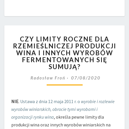
CZY
CZY LIMITY ROCZNE DLA
LIMITY
RZEMIEŚLNICZEJ PRODUKCJI
ROCZNE
WINA I INNYCH WYROBÓW
DLA
RZEMIEŚLNICZEJ
FERMENTOWANYCH SIĘ
PRODUKCJI
SUMUJĄ?
WINA
I
Radosław Froń
07/08/2020
INNYCH
WYROBÓW
FERMENTOWANYCH
NIE
.
Ustawa z dnia 12 maja 2011 r. o
wyrobie i rozlewie
SIĘ
SUMUJĄ?
wyrobów winiarskich, obrocie tymi wyrobami i
organizacji rynku wina
, określa pewne limity dla
produkcji wina oraz innych wyrobów winiarskich na