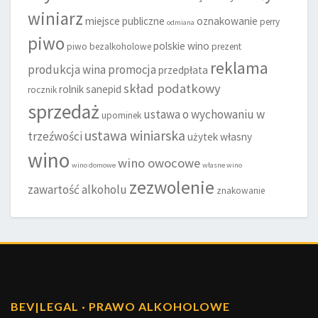
winiarz
miejsce publiczne
oznakowanie
perry
odmiana
piwo
polskie wino
piwo bezalkoholowe
prezent
reklama
produkcja wina
promocja
przedpłata
skład podatkowy
rolnik
sanepid
rocznik
sprzedaż
ustawa o wychowaniu w
upominek
ustawa winiarska
trzeźwości
użytek własny
wino
wino owocowe
wino domowe
własne wino
zezwolenie
zawartość alkoholu
znakowanie
BEV
|
LEGAL · PRAWO ALKOHOLOWE