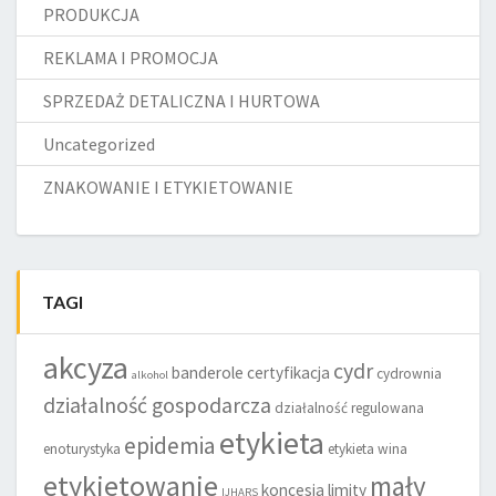
PRODUKCJA
REKLAMA I PROMOCJA
SPRZEDAŻ DETALICZNA I HURTOWA
Uncategorized
ZNAKOWANIE I ETYKIETOWANIE
TAGI
akcyza
cydr
banderole
certyfikacja
cydrownia
alkohol
działalność gospodarcza
działalność regulowana
etykieta
epidemia
enoturystyka
etykieta wina
etykietowanie
mały
koncesja
limity
IJHARS