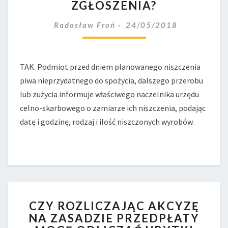
ZGŁOSZENIA?
W
BROWARZE
Radosław Froń
24/05/2018
WYMAGA
ZGŁOSZENIA?
TAK. Podmiot przed dniem planowanego niszczenia
piwa nieprzydatnego do spożycia, dalszego przerobu
lub zużycia informuje właściwego naczelnika urzędu
celno-skarbowego o zamiarze ich niszczenia, podając
datę i godzinę, rodzaj i ilość niszczonych wyrobów.
CZY
CZY ROZLICZAJĄC AKCYZĘ
ROZLICZAJĄC
NA ZASADZIE PRZEDPŁATY
AKCYZĘ