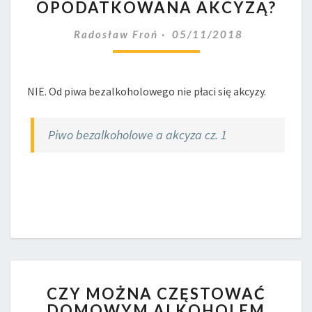
OPODATKOWANA AKCYZĄ?
BEZALKOHOLOWEGO
JEST
Radosław Froń
05/11/2018
OPODATKOWANA
AKCYZĄ?
NIE. Od piwa bezalkoholowego nie płaci się akcyzy.
Piwo bezalkoholowe a akcyza cz. 1
CZY
CZY MOŻNA CZĘSTOWAĆ
MOŻNA
DOMOWYM ALKOHOLEM
CZĘSTOWAĆ