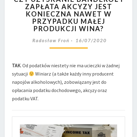
ZAPŁATA AKCYZY JEST
BANDEROL
KONIECZNA NAWET W
I
ZAPŁATA
PRZYPADKU MAŁEJ
AKCYZY
PRODUKCJI WINA?
JEST
KONIECZNA
Radosław Froń
16/07/2020
NAWET
W
PRZYPADKU
TAK
. Od podatków niestety nie ma ucieczki w żadnej
MAŁEJ
PRODUKCJI
sytuacji
Winiarz (a także każdy inny producent
WINA?
napojów alkoholowych), zobowiązany jest do
opłacania podatku dochodowego, akcyzy oraz
podatku VAT.