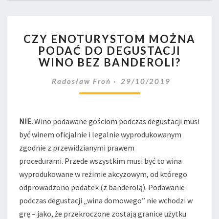
CZY
CZY ENOTURYSTOM MOŻNA
ENOTURYSTOM
PODAĆ DO DEGUSTACJI
MOŻNA
WINO BEZ BANDEROLI?
PODAĆ
DO
Radosław Froń
29/10/2019
DEGUSTACJI
WINO
BEZ
BANDEROLI?
NIE.
Wino podawane gościom podczas degustacji musi
być winem oficjalnie i legalnie wyprodukowanym
zgodnie z przewidzianymi prawem
procedurami. Przede wszystkim musi być to wina
wyprodukowane w reżimie akcyzowym, od którego
odprowadzono podatek (z banderolą). Podawanie
podczas degustacji „wina domowego” nie wchodzi w
grę – jako, że przekroczone zostają granice użytku