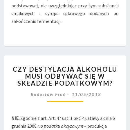
podstawowej, nie uwzględniając przy tym substancji
smakowych i syropu cukrowego dodanych po
zakończeniu fermentacji.
CZY
CZY DESTYLACJA ALKOHOLU
DESTYLACJA
MUSI ODBYWAĆ SIĘ W
ALKOHOLU
SKŁADZIE PODATKOWYM?
MUSI
ODBYWAĆ
Radosław Froń
11/05/2018
SIĘ
W
SKŁADZIE
PODATKOWYM?
NIE.
Zgodnie z art. Art. 47 ust. 1 pkt. 4 ustawy z dnia 6
grudnia 2008 r.
o podatku akcyzowym
– produkcja