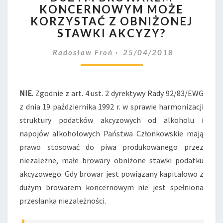
Z
KONCERNOWYM MOŻE
DUŻYM
KORZYSTAĆ Z OBNIŻONEJ
BROWAREM
STAWKI AKCYZY?
KONCERNOWYM
MOŻE
Radosław Froń
25/04/2018
KORZYSTAĆ
Z
OBNIŻONEJ
NIE.
Zgodnie z art. 4 ust. 2 dyrektywy Rady 92/83/EWG
STAWKI
AKCYZY?
z dnia 19 października 1992 r. w sprawie harmonizacji
struktury podatków akcyzowych od alkoholu i
napojów alkoholowych Państwa Członkowskie mają
prawo stosować do piwa produkowanego przez
niezależne, małe browary obniżone stawki podatku
akcyzowego. Gdy browar jest powiązany kapitałowo z
dużym browarem koncernowym nie jest spełniona
przesłanka niezależności.