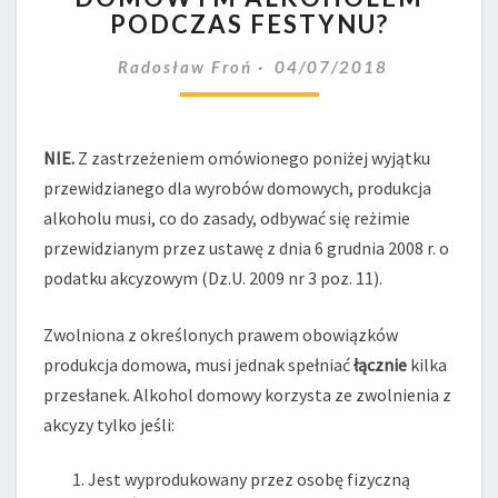
PODCZAS FESTYNU?
DOMOWYM
ALKOHOLEM
Radosław Froń
04/07/2018
PODCZAS
FESTYNU?
NIE.
Z zastrzeżeniem omówionego poniżej wyjątku
przewidzianego dla wyrobów domowych, produkcja
alkoholu musi, co do zasady, odbywać się reżimie
przewidzianym przez ustawę z dnia 6 grudnia 2008 r. o
podatku akcyzowym (Dz.U. 2009 nr 3 poz. 11).
Zwolniona z określonych prawem obowiązków
produkcja domowa, musi jednak spełniać
łącznie
kilka
przesłanek. Alkohol domowy korzysta ze zwolnienia z
akcyzy tylko jeśli:
Jest wyprodukowany przez osobę fizyczną