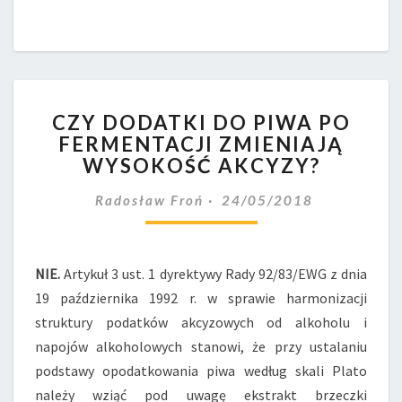
CZY
CZY DODATKI DO PIWA PO
DODATKI
FERMENTACJI ZMIENIAJĄ
DO
WYSOKOŚĆ AKCYZY?
PIWA
PO
Radosław Froń
24/05/2018
FERMENTACJI
ZMIENIAJĄ
WYSOKOŚĆ
AKCYZY?
NIE.
Artykuł 3 ust. 1 dyrektywy Rady 92/83/EWG z dnia
19 października 1992 r. w sprawie harmonizacji
struktury podatków akcyzowych od alkoholu i
napojów alkoholowych stanowi, że przy ustalaniu
podstawy opodatkowania piwa według skali Plato
należy wziąć pod uwagę ekstrakt brzeczki