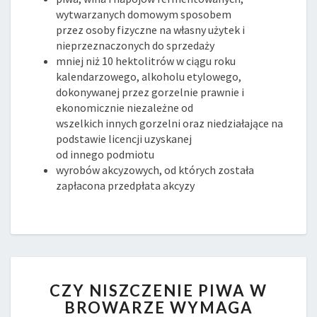
wytwarzanych domowym sposobem
przez osoby fizyczne na własny użytek i
nieprzeznaczonych do sprzedaży
mniej niż 10 hektolitrów w ciągu roku
kalendarzowego, alkoholu etylowego,
dokonywanej przez gorzelnie prawnie i
ekonomicznie niezależne od
wszelkich innych gorzelni oraz niedziałające na
podstawie licencji uzyskanej
od innego podmiotu
wyrobów akcyzowych, od których została
zapłacona przedpłata akcyzy
CZY
CZY NISZCZENIE PIWA W
NISZCZENIE
BROWARZE WYMAGA
PIWA