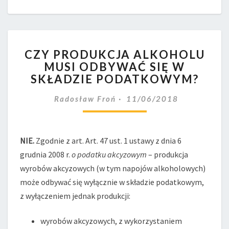
CZY
CZY PRODUKCJA ALKOHOLU
PRODUKCJA
MUSI ODBYWAĆ SIĘ W
ALKOHOLU
SKŁADZIE PODATKOWYM?
MUSI
ODBYWAĆ
Radosław Froń
11/06/2018
SIĘ
W
SKŁADZIE
PODATKOWYM?
NIE.
Zgodnie z art. Art. 47 ust. 1 ustawy z dnia 6
grudnia 2008 r.
o podatku akcyzowym
– produkcja
wyrobów akcyzowych (w tym napojów alkoholowych)
może odbywać się wyłącznie w składzie podatkowym,
z wyłączeniem jednak produkcji:
wyrobów akcyzowych, z wykorzystaniem