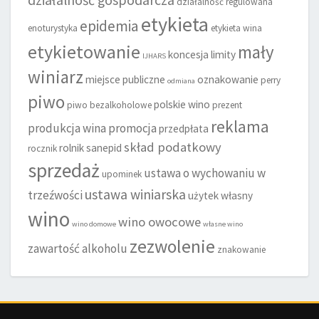
działalność gospodarcza
działalność regulowana
etykieta
epidemia
enoturystyka
etykieta wina
etykietowanie
mały
koncesja
limity
IJHARS
winiarz
miejsce publiczne
oznakowanie
perry
odmiana
piwo
polskie wino
piwo bezalkoholowe
prezent
reklama
produkcja wina
promocja
przedpłata
skład podatkowy
rolnik
sanepid
rocznik
sprzedaż
ustawa o wychowaniu w
upominek
ustawa winiarska
trzeźwości
użytek własny
wino
wino owocowe
wino domowe
własne wino
zezwolenie
zawartość alkoholu
znakowanie