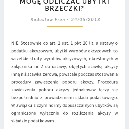
MOGĘ ODLICZAĆ UBYTKI
NA
ZASADZIE
BRZECZKI?
PRZEDPŁATY
MOGĘ
Radosław Froń
24/05/2018
ODLICZAĆ
UBYTKI
BRZECZKI?
NIE. Stosownie do art. 2 ust. 1 pkt 20 lit. a ustawy o
podatku akcyzowym, ubytki wyrobów akcyzowych to
wszelkie straty wyrobów akcyzowych, określonych w
załączniku nr 2 do ustawy, objętych stawką akcyzy
inną niż stawka zerowa, powstałe podczas stosowania
procedury zawieszenia poboru akcyzy. Procedura
zawieszenia poboru akcyzy jednakowoż łączy się
bezpośrednio z prowadzeniem składu podatkowego.
W związku z czym normy dopuszczalnych ubytków są
ograniczone wyłącznie do rozliczenia akcyzy w
składzie podatkowym.