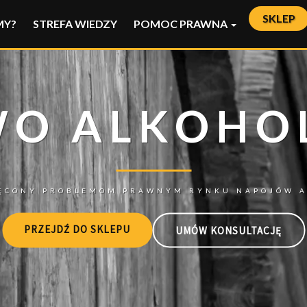
SKLEP
MY?
STREFA WIEDZY
POMOC PRAWNA
PRZEJDŹ DO SKLEPU
UMÓW KONSULTACJĘ