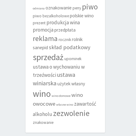
piwo
oznakowanie
perry
odmiana
polskie wino
piwo bezalkoholowe
produkcja wina
prezent
promocja
przedpłata
reklama
rolnik
rocznik
skład podatkowy
sanepid
sprzedaż
upominek
ustawa o wychowaniu w
ustawa
trzeźwości
winiarska
użytek własny
wino
wino
wino domowe
owocowe
zawartość
własne wino
zezwolenie
alkoholu
znakowanie