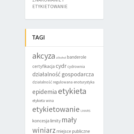
ETYKIETOWANIE
TAGI
akcyza
banderole
alkohol
cydr
certyfikacja
cydrownia
działalność gospodarcza
działalność regulowana
enoturystyka
etykieta
epidemia
etykieta wina
etykietowanie
IJHARS
mały
koncesja
limity
winiarz
miejsce publiczne