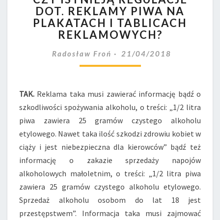
DOT. REKLAMY PIWA NA
REGULACJE
PLAKATACH I TABLICACH
DOT.
REKLAMY
REKLAMOWYCH?
PIWA
NA
Radosław Froń
21/04/2018
PLAKATACH
I
TABLICACH
TAK.
Reklama taka musi zawierać informację bądź o
REKLAMOWYCH?
szkodliwości spożywania alkoholu, o treści: „1/2 litra
piwa zawiera 25 gramów czystego alkoholu
etylowego. Nawet taka ilość szkodzi zdrowiu kobiet w
ciąży i jest niebezpieczna dla kierowców” bądź też
informację o zakazie sprzedaży napojów
alkoholowych małoletnim, o treści: „1/2 litra piwa
zawiera 25 gramów czystego alkoholu etylowego.
Sprzedaż alkoholu osobom do lat 18 jest
przestępstwem”. Informacja taka musi zajmować