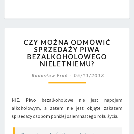
CZY
CZY MOŻNA ODMÓWIĆ
MOŻNA
SPRZEDAŻY PIWA
ODMÓWIĆ
BEZALKOHOLOWEGO
SPRZEDAŻY
PIWA
NIELETNIEMU?
BEZALKOHOLOWEGO
NIELETNIEMU?
Radosław Froń
05/11/2018
NIE. Piwo bezalkoholowe nie jest napojem
alkoholowym, a zatem nie jest objęte zakazem
sprzedaży osobom poniżej osiemnastego roku życia.