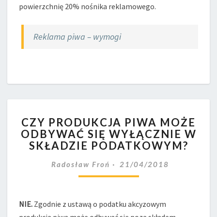
powierzchnię 20% nośnika reklamowego.
Reklama piwa – wymogi
CZY
CZY PRODUKCJA PIWA MOŻE
PRODUKCJA
ODBYWAĆ SIĘ WYŁĄCZNIE W
PIWA
SKŁADZIE PODATKOWYM?
MOŻE
ODBYWAĆ
Radosław Froń
21/04/2018
SIĘ
WYŁĄCZNIE
W
SKŁADZIE
NIE.
Zgodnie z ustawą o podatku akcyzowym
PODATKOWYM?