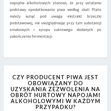
napojów alkoholowych stanowi, że przy ustalaniu
podstawy opodatkowania piwa według skali Plato
należy wziąć pod uwagę ekstrakt brzeczki
podstawowej, nie uwzględniając przy tym substancji
smakowych i syropu cukrowego dodanych po
zakończeniu fermentacji.
CZY
CZY PRODUCENT PIWA JEST
PRODUCENT
OBOWIĄZANY DO
PIWA
UZYSKANIA ZEZWOLENIA NA
JEST
OBOWIĄZANY
OBRÓT HURTOWY NAPOJAMI
DO
ALKOHOLOWYMI W KAŻDYM
UZYSKANIA
PRZYPADKU?
ZEZWOLENIA