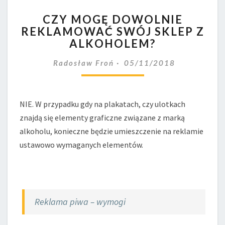
CZY
CZY MOGĘ DOWOLNIE
MOGĘ
REKLAMOWAĆ SWÓJ SKLEP Z
DOWOLNIE
ALKOHOLEM?
REKLAMOWAĆ
SWÓJ
Radosław Froń
05/11/2018
SKLEP
Z
ALKOHOLEM?
NIE. W przypadku gdy na plakatach, czy ulotkach
znajdą się elementy graficzne związane z marką
alkoholu, konieczne będzie umieszczenie na reklamie
ustawowo wymaganych elementów.
Reklama piwa – wymogi