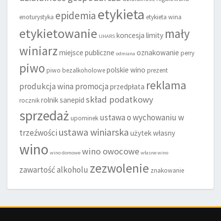
etykieta
epidemia
enoturystyka
etykieta wina
etykietowanie
mały
koncesja
limity
IJHARS
winiarz
miejsce publiczne
oznakowanie
perry
odmiana
piwo
polskie wino
piwo bezalkoholowe
prezent
reklama
produkcja wina
promocja
przedpłata
skład podatkowy
rolnik
sanepid
rocznik
sprzedaż
ustawa o wychowaniu w
upominek
ustawa winiarska
trzeźwości
użytek własny
wino
wino owocowe
wino domowe
własne wino
zezwolenie
zawartość alkoholu
znakowanie