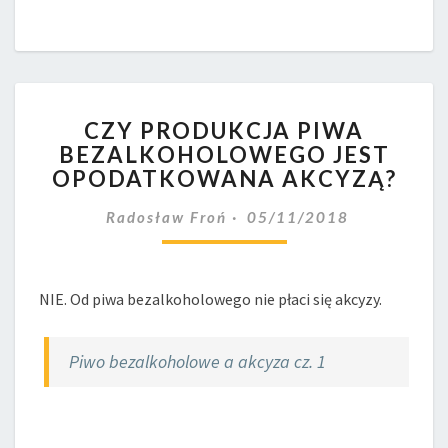
CZY
CZY PRODUKCJA PIWA
PRODUKCJA
BEZALKOHOLOWEGO JEST
PIWA
OPODATKOWANA AKCYZĄ?
BEZALKOHOLOWEGO
JEST
Radosław Froń
05/11/2018
OPODATKOWANA
AKCYZĄ?
NIE. Od piwa bezalkoholowego nie płaci się akcyzy.
Piwo bezalkoholowe a akcyza cz. 1