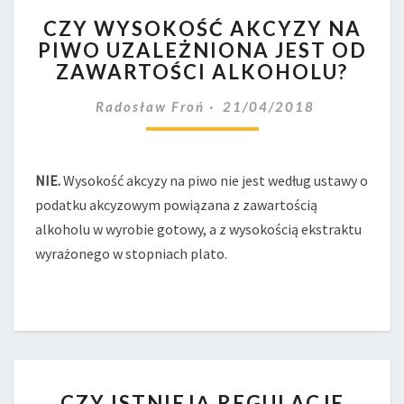
CZY
CZY WYSOKOŚĆ AKCYZY NA
WYSOKOŚĆ
PIWO UZALEŻNIONA JEST OD
AKCYZY
ZAWARTOŚCI ALKOHOLU?
NA
PIWO
Radosław Froń
21/04/2018
UZALEŻNIONA
JEST
OD
ZAWARTOŚCI
NIE.
Wysokość akcyzy na piwo nie jest według ustawy o
ALKOHOLU?
podatku akcyzowym powiązana z zawartością
alkoholu w wyrobie gotowy, a z wysokością ekstraktu
wyrażonego w stopniach plato.
CZY
CZY ISTNIEJĄ REGULACJE
ISTNIEJĄ