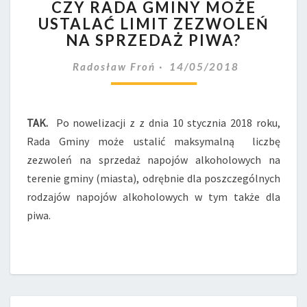
CZY RADA GMINY MOŻE
RADA
USTALAĆ LIMIT ZEZWOLEŃ
GMINY
NA SPRZEDAŻ PIWA?
MOŻE
USTALAĆ
Radosław Froń
14/05/2018
LIMIT
ZEZWOLEŃ
NA
SPRZEDAŻ
TAK.
Po nowelizacji z z dnia 10 stycznia 2018 roku,
PIWA?
Rada Gminy może ustalić maksymalną liczbę
zezwoleń na sprzedaż napojów alkoholowych na
terenie gminy (miasta), odrębnie dla poszczególnych
rodzajów napojów alkoholowych w tym także dla
piwa.