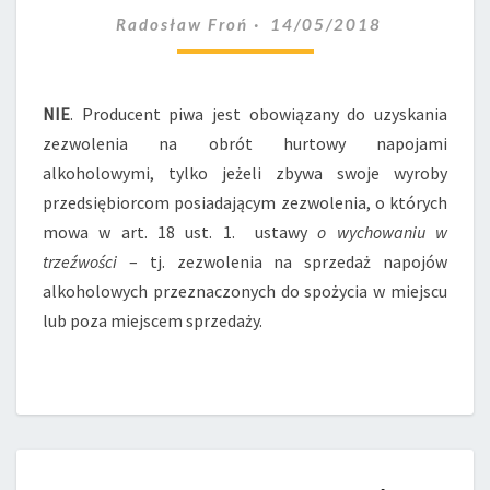
NA
Radosław Froń
14/05/2018
OBRÓT
HURTOWY
NAPOJAMI
NIE
. Producent piwa jest obowiązany do uzyskania
ALKOHOLOWYMI
W
zezwolenia na obrót hurtowy napojami
KAŻDYM
alkoholowymi, tylko jeżeli zbywa swoje wyroby
PRZYPADKU?
przedsiębiorcom posiadającym zezwolenia, o których
mowa w art. 18 ust. 1. ustawy
o wychowaniu w
trzeźwości
– tj. zezwolenia na sprzedaż napojów
alkoholowych przeznaczonych do spożycia w miejscu
lub poza miejscem sprzedaży.
CZY