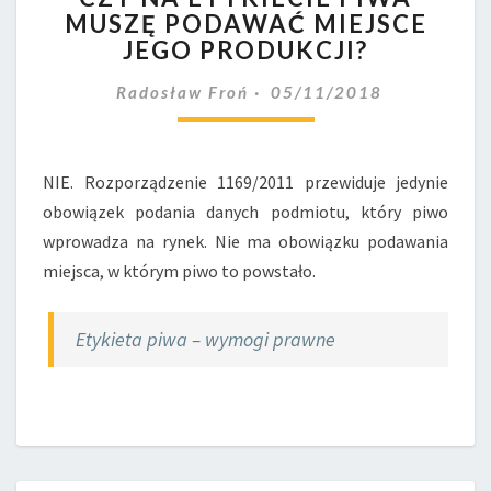
MUSZĘ PODAWAĆ MIEJSCE
ETYKIECIE
JEGO PRODUKCJI?
PIWA
MUSZĘ
Radosław Froń
05/11/2018
PODAWAĆ
MIEJSCE
JEGO
PRODUKCJI?
NIE. Rozporządzenie 1169/2011 przewiduje jedynie
obowiązek podania danych podmiotu, który piwo
wprowadza na rynek. Nie ma obowiązku podawania
miejsca, w którym piwo to powstało.
Etykieta piwa – wymogi prawne