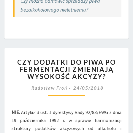
Czy można odmówić sprzedaży piwa
bezalkoholowego nieletniemu?
CZY
CZY DODATKI DO PIWA PO
DODATKI
FERMENTACJI ZMIENIAJĄ
DO
WYSOKOŚĆ AKCYZY?
PIWA
PO
Radosław Froń
24/05/2018
FERMENTACJI
ZMIENIAJĄ
WYSOKOŚĆ
AKCYZY?
NIE.
Artykuł 3 ust. 1 dyrektywy Rady 92/83/EWG z dnia
19 października 1992 r. w sprawie harmonizacji
struktury podatków akcyzowych od alkoholu i