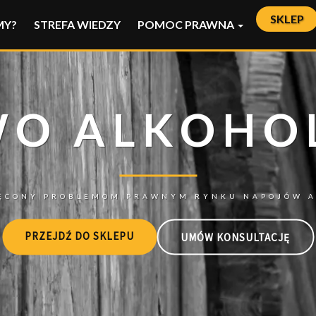
SKLEP
MY?
STREFA WIEDZY
POMOC PRAWNA
PRZEJDŹ DO SKLEPU
UMÓW KONSULTACJĘ