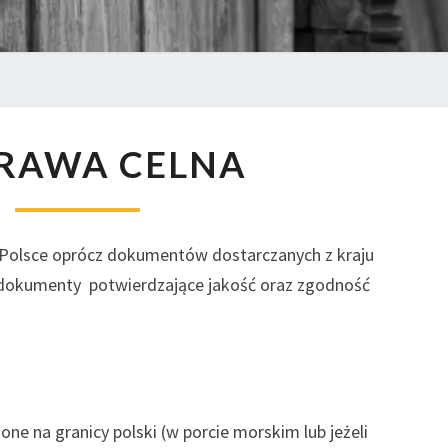
ODPRAWA
RAWA CELNA
CELNA
 Polsce oprócz dokumentów dostarczanych z kraju
okumenty potwierdzające jakość oraz zgodność
e na granicy polski (w porcie morskim lub jeżeli