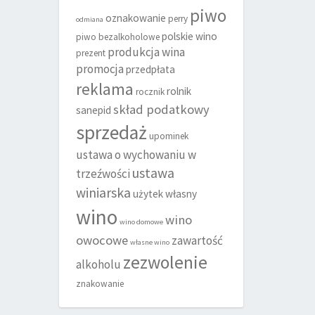
piwo
oznakowanie
perry
odmiana
polskie wino
piwo bezalkoholowe
produkcja wina
prezent
promocja
przedpłata
reklama
rolnik
rocznik
skład podatkowy
sanepid
sprzedaż
upominek
ustawa o wychowaniu w
ustawa
trzeźwości
winiarska
użytek własny
wino
wino
wino domowe
owocowe
zawartość
własne wino
zezwolenie
alkoholu
znakowanie