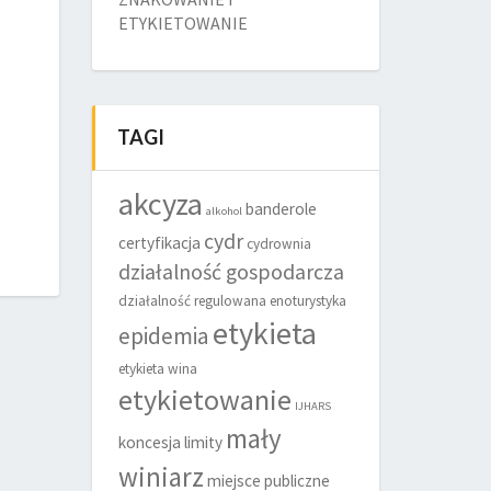
ETYKIETOWANIE
TAGI
akcyza
banderole
alkohol
cydr
certyfikacja
cydrownia
działalność gospodarcza
działalność regulowana
enoturystyka
etykieta
epidemia
etykieta wina
etykietowanie
IJHARS
mały
koncesja
limity
winiarz
miejsce publiczne