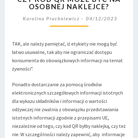
OSOBNEJ NAKLEJCE?
QR
MOŻE
Karolina Pruchniewicz
04/12/2023
BYĆ
NA
OSOBNEJ
NAKLEJCE?
TAK, ale należy pamiętać, iż etykiety nie mogą być
łatwo usuwalne, tak aby nie ograniczać dostępu
konsu­menta do obowiązkowych informacji na temat
żywności”.
Ponadto dostarczanie za pomocą środków
elektronicznych szczegółowych informacji istotnych
dla wykazu składni­ków i informacji o wartości
odżywczej nie zwalnia z obowiązku przedstawiania
istotnych informacji zgodnie z przepi­sami UE,
niezależnie od tego, czy kod QR byłby naklejką, czy też
nie. W szczególności należy zapewnić, aby informacje