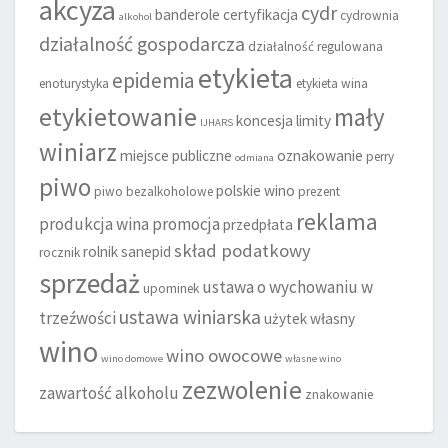
akcyza
cydr
banderole
certyfikacja
cydrownia
alkohol
działalność gospodarcza
działalność regulowana
etykieta
epidemia
enoturystyka
etykieta wina
etykietowanie
mały
koncesja
limity
IJHARS
winiarz
miejsce publiczne
oznakowanie
perry
odmiana
piwo
polskie wino
piwo bezalkoholowe
prezent
reklama
produkcja wina
promocja
przedpłata
skład podatkowy
rolnik
sanepid
rocznik
sprzedaż
ustawa o wychowaniu w
upominek
ustawa winiarska
trzeźwości
użytek własny
wino
wino owocowe
wino domowe
własne wino
zezwolenie
zawartość alkoholu
znakowanie