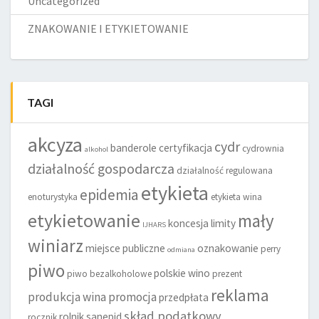
Uncategorized
ZNAKOWANIE I ETYKIETOWANIE
TAGI
akcyza
cydr
banderole
certyfikacja
cydrownia
alkohol
działalność gospodarcza
działalność regulowana
etykieta
epidemia
enoturystyka
etykieta wina
etykietowanie
mały
koncesja
limity
IJHARS
winiarz
miejsce publiczne
oznakowanie
perry
odmiana
piwo
polskie wino
piwo bezalkoholowe
prezent
reklama
produkcja wina
promocja
przedpłata
skład podatkowy
rolnik
sanepid
rocznik