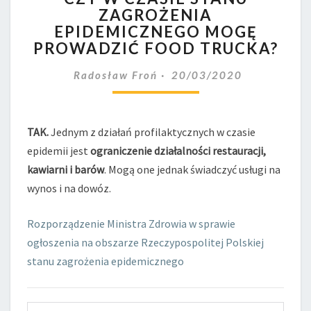
ZAGROŻENIA
CZASIE
EPIDEMICZNEGO MOGĘ
STANU
ZAGROŻENIA
PROWADZIĆ FOOD TRUCKA?
EPIDEMICZNEGO
MOGĘ
Radosław Froń
20/03/2020
PROWADZIĆ
FOOD
TRUCKA?
TAK.
Jednym z działań profilaktycznych w czasie
epidemii jest
ograniczenie działalności restauracji,
kawiarni i barów
. Mogą one jednak świadczyć usługi na
wynos i na dowóz.
Rozporządzenie Ministra Zdrowia w sprawie
ogłoszenia na obszarze Rzeczypospolitej Polskiej
stanu zagrożenia epidemicznego