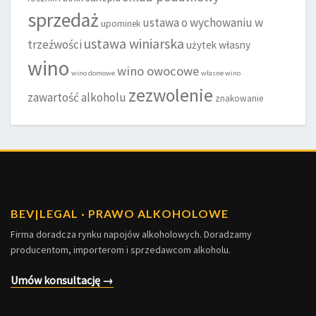
sprzedaż
ustawa o wychowaniu w
upominek
ustawa winiarska
trzeźwości
użytek własny
wino
wino owocowe
wino domowe
własne wino
zezwolenie
zawartość alkoholu
znakowanie
BEV
|
LEGAL · PRAWO ALKOHOLOWE
Firma doradcza rynku napojów alkoholowych. Doradzamy
producentom, importerom i sprzedawcom alkoholu.
Umów konsultację →