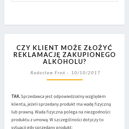
CZY
CZY KLIENT MOŻE ZŁOŻYĆ
KLIENT
REKLAMACJĘ ZAKUPIONEGO
MOŻE
ALKOHOLU?
ZŁOŻYĆ
REKLAMACJĘ
Radosław Froń
10/10/2017
ZAKUPIONEGO
ALKOHOLU?
TAK.
Sprzedawca jest odpowiedzialny względem
klienta, jeżeli sprzedany produkt ma wadę fizyczną
lub prawną. Wada fizyczna polega na niezgodności
produktu z umową. W szczególności dotyczy to
sytuacji gdy sprzedany produkt: