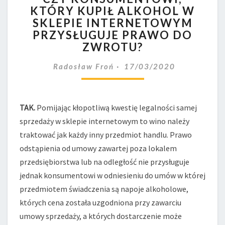
KTÓRY KUPIŁ ALKOHOL W
KTÓRY
SKLEPIE INTERNETOWYM
KUPIŁ
ALKOHOL
PRZYSŁUGUJE PRAWO DO
W
ZWROTU?
SKLEPIE
INTERNETOWYM
Radosław Froń
17/03/2020
PRZYSŁUGUJE
PRAWO
DO
TAK.
Pomijając kłopotliwą kwestię legalności samej
ZWROTU?
sprzedaży w sklepie internetowym to wino należy
traktować jak każdy inny przedmiot handlu. Prawo
odstąpienia od umowy zawartej poza lokalem
przedsiębiorstwa lub na odległość nie przysługuje
jednak konsumentowi w odniesieniu do umów w której
przedmiotem świadczenia są napoje alkoholowe,
których cena została uzgodniona przy zawarciu
umowy sprzedaży, a których dostarczenie może