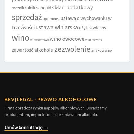
skład podatkowy
rolnik
sanepid
rocznik
sprzedaż
ustawa o wychowaniu w
upominek
ustawa winiarska
trzeźwości
użytek własny
wino
wino owocowe
wino domowe
własne wino
zezwolenie
zawartość alkoholu
znakowanie
BEV
|
LEGAL · PRAWO ALKOHOLOWE
Firma doradcza rynku napojów alkoholowych. Doradzamy
producentom, importerom i sprzedawcom alkoholu.
Umów konsultację →