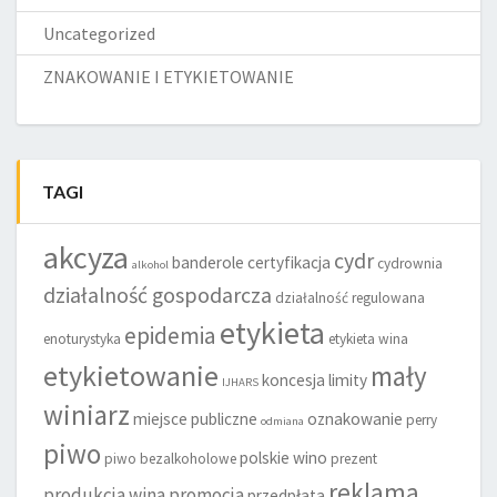
Uncategorized
ZNAKOWANIE I ETYKIETOWANIE
TAGI
akcyza
cydr
banderole
certyfikacja
cydrownia
alkohol
działalność gospodarcza
działalność regulowana
etykieta
epidemia
enoturystyka
etykieta wina
etykietowanie
mały
koncesja
limity
IJHARS
winiarz
miejsce publiczne
oznakowanie
perry
odmiana
piwo
polskie wino
piwo bezalkoholowe
prezent
reklama
produkcja wina
promocja
przedpłata