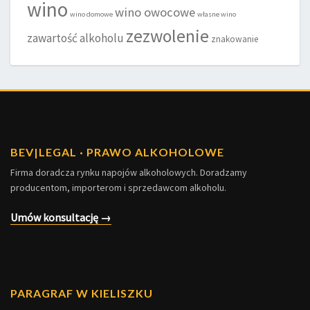
wino
wino owocowe
wino domowe
własne wino
zezwolenie
zawartość alkoholu
znakowanie
BEV
|
LEGAL · PRAWO ALKOHOLOWE
Firma doradcza rynku napojów alkoholowych. Doradzamy
producentom, importerom i sprzedawcom alkoholu.
Umów konsultację →
PARAGRAF W KIELISZKU