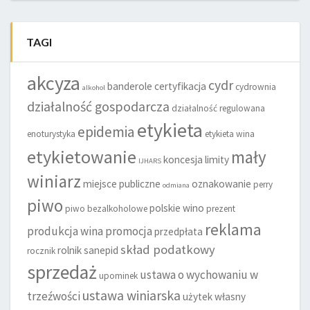
TAGI
akcyza
cydr
banderole
certyfikacja
cydrownia
alkohol
działalność gospodarcza
działalność regulowana
etykieta
epidemia
enoturystyka
etykieta wina
etykietowanie
mały
koncesja
limity
IJHARS
winiarz
miejsce publiczne
oznakowanie
perry
odmiana
piwo
polskie wino
piwo bezalkoholowe
prezent
reklama
produkcja wina
promocja
przedpłata
skład podatkowy
rolnik
sanepid
rocznik
sprzedaż
ustawa o wychowaniu w
upominek
ustawa winiarska
trzeźwości
użytek własny